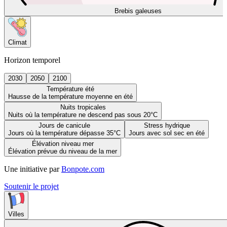
Brebis galeuses
Climat
Horizon temporel
2030
2050
2100
Température été
Hausse de la température moyenne en été
Nuits tropicales
Nuits où la température ne descend pas sous 20°C
Jours de canicule
Stress hydrique
Jours où la température dépasse 35°C
Jours avec sol sec en été
Élévation niveau mer
Élévation prévue du niveau de la mer
Une initiative par
Bonpote.com
Soutenir le projet
Villes