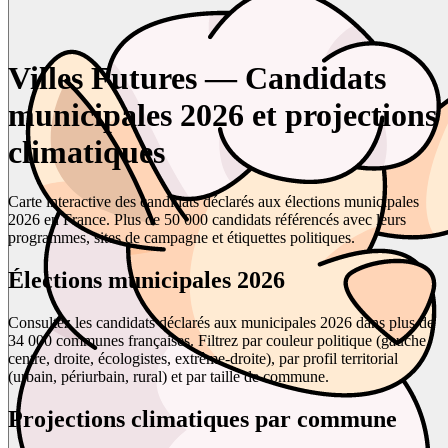
Villes Futures — Candidats
municipales 2026 et projections
climatiques
Carte interactive des candidats déclarés aux élections municipales
2026 en France. Plus de 50 000 candidats référencés avec leurs
programmes, sites de campagne et étiquettes politiques.
Élections municipales 2026
Consultez les candidats déclarés aux municipales 2026 dans plus de
34 000 communes françaises. Filtrez par couleur politique (gauche,
centre, droite, écologistes, extrême-droite), par profil territorial
(urbain, périurbain, rural) et par taille de commune.
Projections climatiques par commune