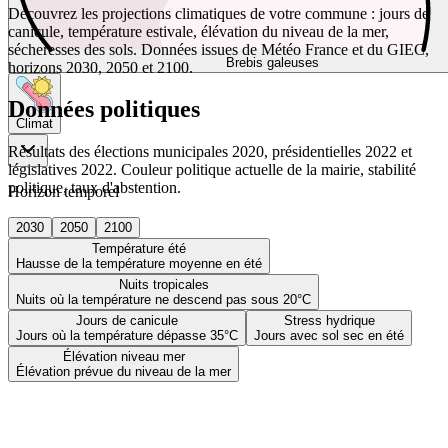
Découvrez les projections climatiques de votre commune : jours de
canicule, température estivale, élévation du niveau de la mer,
sécheresses des sols. Données issues de Météo France et du GIEC,
Brebis galeuses
horizons 2030, 2050 et 2100.
Données politiques
Climat
Résultats des élections municipales 2020, présidentielles 2022 et
législatives 2022. Couleur politique actuelle de la mairie, stabilité
politique, taux d'abstention.
Horizon temporel
2030
2050
2100
Température été
Hausse de la température moyenne en été
Nuits tropicales
Nuits où la température ne descend pas sous 20°C
Jours de canicule
Stress hydrique
Jours où la température dépasse 35°C
Jours avec sol sec en été
Élévation niveau mer
Élévation prévue du niveau de la mer