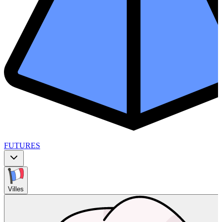
FUTURES
Villes