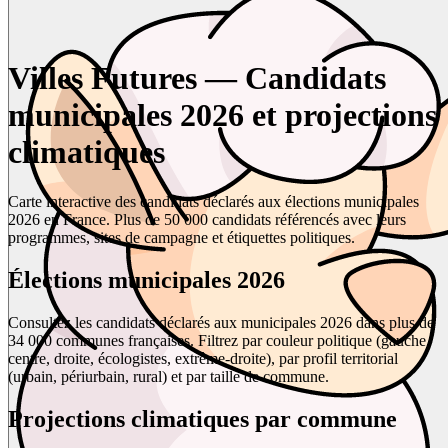
Villes Futures — Candidats
municipales 2026 et projections
climatiques
Carte interactive des candidats déclarés aux élections municipales
2026 en France. Plus de 50 000 candidats référencés avec leurs
programmes, sites de campagne et étiquettes politiques.
Élections municipales 2026
Consultez les candidats déclarés aux municipales 2026 dans plus de
34 000 communes françaises. Filtrez par couleur politique (gauche,
centre, droite, écologistes, extrême-droite), par profil territorial
(urbain, périurbain, rural) et par taille de commune.
Projections climatiques par commune