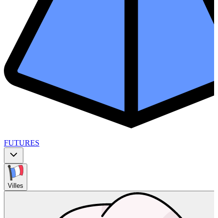
FUTURES
Villes