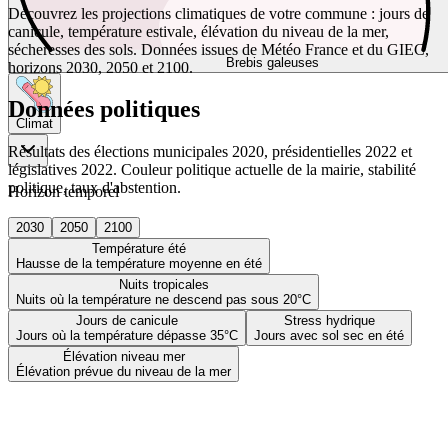
Découvrez les projections climatiques de votre commune : jours de
canicule, température estivale, élévation du niveau de la mer,
sécheresses des sols. Données issues de Météo France et du GIEC,
Brebis galeuses
horizons 2030, 2050 et 2100.
Données politiques
Climat
Résultats des élections municipales 2020, présidentielles 2022 et
législatives 2022. Couleur politique actuelle de la mairie, stabilité
politique, taux d'abstention.
Horizon temporel
2030
2050
2100
Température été
Hausse de la température moyenne en été
Nuits tropicales
Nuits où la température ne descend pas sous 20°C
Jours de canicule
Stress hydrique
Jours où la température dépasse 35°C
Jours avec sol sec en été
Élévation niveau mer
Élévation prévue du niveau de la mer