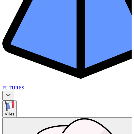
FUTURES
Villes