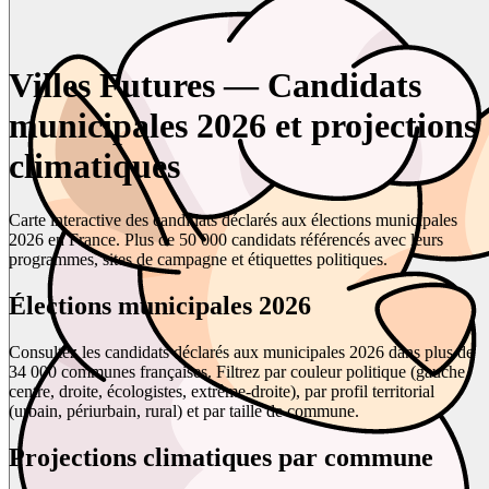
Villes Futures — Candidats
municipales 2026 et projections
climatiques
Carte interactive des candidats déclarés aux élections municipales
2026 en France. Plus de 50 000 candidats référencés avec leurs
programmes, sites de campagne et étiquettes politiques.
Élections municipales 2026
Consultez les candidats déclarés aux municipales 2026 dans plus de
34 000 communes françaises. Filtrez par couleur politique (gauche,
centre, droite, écologistes, extrême-droite), par profil territorial
(urbain, périurbain, rural) et par taille de commune.
Projections climatiques par commune