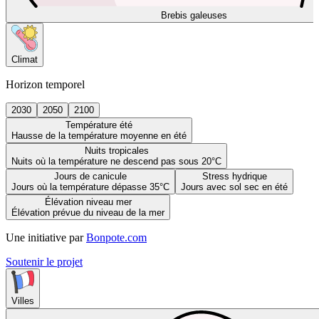
Brebis galeuses
Climat
Horizon temporel
2030
2050
2100
Température été
Hausse de la température moyenne en été
Nuits tropicales
Nuits où la température ne descend pas sous 20°C
Jours de canicule
Stress hydrique
Jours où la température dépasse 35°C
Jours avec sol sec en été
Élévation niveau mer
Élévation prévue du niveau de la mer
Une initiative par
Bonpote.com
Soutenir le projet
Villes