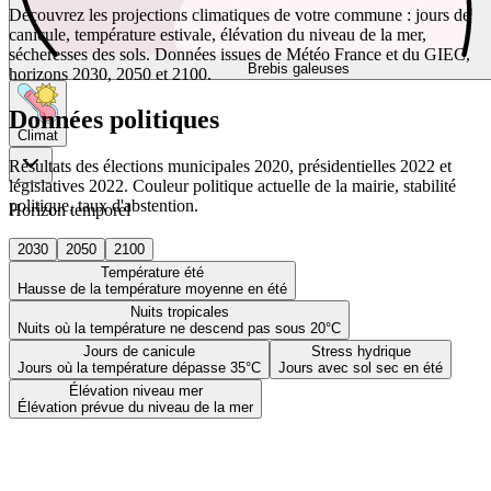
Découvrez les projections climatiques de votre commune : jours de
canicule, température estivale, élévation du niveau de la mer,
sécheresses des sols. Données issues de Météo France et du GIEC,
Brebis galeuses
horizons 2030, 2050 et 2100.
Données politiques
Climat
Résultats des élections municipales 2020, présidentielles 2022 et
législatives 2022. Couleur politique actuelle de la mairie, stabilité
politique, taux d'abstention.
Horizon temporel
2030
2050
2100
Température été
Hausse de la température moyenne en été
Nuits tropicales
Nuits où la température ne descend pas sous 20°C
Jours de canicule
Stress hydrique
Jours où la température dépasse 35°C
Jours avec sol sec en été
Élévation niveau mer
Élévation prévue du niveau de la mer