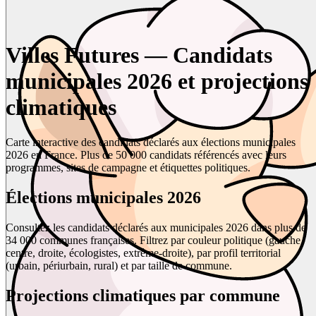
Villes Futures — Candidats
municipales 2026 et projections
climatiques
Carte interactive des candidats déclarés aux élections municipales
2026 en France. Plus de 50 000 candidats référencés avec leurs
programmes, sites de campagne et étiquettes politiques.
Élections municipales 2026
Consultez les candidats déclarés aux municipales 2026 dans plus de
34 000 communes françaises. Filtrez par couleur politique (gauche,
centre, droite, écologistes, extrême-droite), par profil territorial
(urbain, périurbain, rural) et par taille de commune.
Projections climatiques par commune