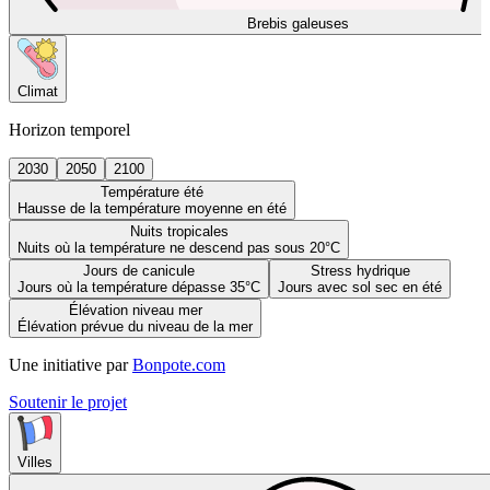
Brebis galeuses
Climat
Horizon temporel
2030
2050
2100
Température été
Hausse de la température moyenne en été
Nuits tropicales
Nuits où la température ne descend pas sous 20°C
Jours de canicule
Stress hydrique
Jours où la température dépasse 35°C
Jours avec sol sec en été
Élévation niveau mer
Élévation prévue du niveau de la mer
Une initiative par
Bonpote.com
Soutenir le projet
Villes