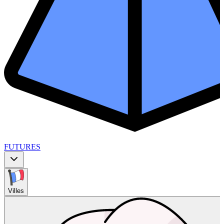
FUTURES
Villes