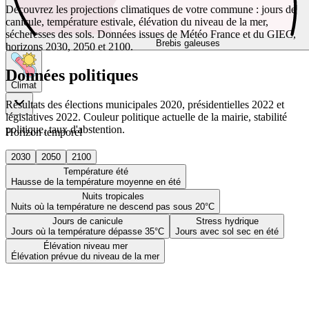
Découvrez les projections climatiques de votre commune : jours de
canicule, température estivale, élévation du niveau de la mer,
sécheresses des sols. Données issues de Météo France et du GIEC,
Brebis galeuses
horizons 2030, 2050 et 2100.
Données politiques
Climat
Résultats des élections municipales 2020, présidentielles 2022 et
législatives 2022. Couleur politique actuelle de la mairie, stabilité
politique, taux d'abstention.
Horizon temporel
2030
2050
2100
Température été
Hausse de la température moyenne en été
Nuits tropicales
Nuits où la température ne descend pas sous 20°C
Jours de canicule
Stress hydrique
Jours où la température dépasse 35°C
Jours avec sol sec en été
Élévation niveau mer
Élévation prévue du niveau de la mer