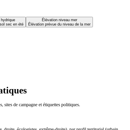
 hydrique
Élévation niveau mer
sol sec en été
Élévation prévue du niveau de la mer
atiques
 sites de campagne et étiquettes politiques.
oite, écologistes, extrême-droite), par profil territorial (urbain,