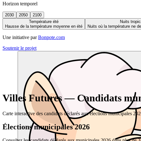
Horizon temporel
2030
2050
2100
Température été
Nuits tropic
Hausse de la température moyenne en été
Nuits où la température ne 
Une initiative par
Bonpote.com
Soutenir le projet
Villes Futures — Candidats muni
Carte interactive des candidats déclarés aux élections municipales 20
Élections municipales 2026
Consultez les candidats déclarés aux municipales 2026 dans plus de 34 0