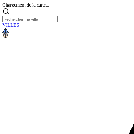
Chargement de la carte...
VILLES