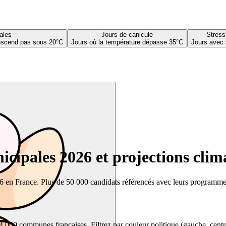
ales
Jours de canicule
Stress
descend pas sous 20°C
Jours où la température dépasse 35°C
Jours avec 
cipales 2026 et projections clim
26 en France. Plus de 50 000 candidats référencés avec leurs programmes,
00 communes françaises. Filtrez par couleur politique (gauche, centre, dr