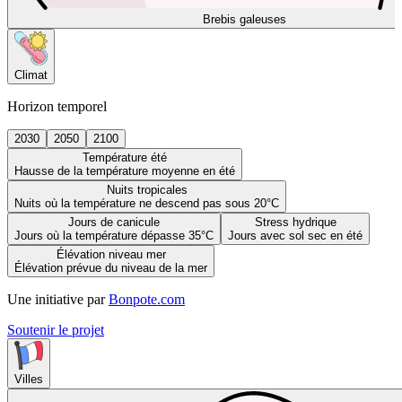
Brebis galeuses
Climat
Horizon temporel
2030
2050
2100
Température été
Hausse de la température moyenne en été
Nuits tropicales
Nuits où la température ne descend pas sous 20°C
Jours de canicule
Stress hydrique
Jours où la température dépasse 35°C
Jours avec sol sec en été
Élévation niveau mer
Élévation prévue du niveau de la mer
Une initiative par
Bonpote.com
Soutenir le projet
Villes