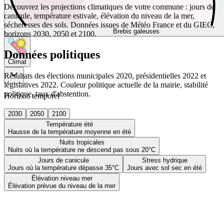
Découvrez les projections climatiques de votre commune : jours de
canicule, température estivale, élévation du niveau de la mer,
sécheresses des sols. Données issues de Météo France et du GIEC,
Brebis galeuses
horizons 2030, 2050 et 2100.
Données politiques
Climat
Résultats des élections municipales 2020, présidentielles 2022 et
législatives 2022. Couleur politique actuelle de la mairie, stabilité
politique, taux d'abstention.
Horizon temporel
2030
2050
2100
Température été
Hausse de la température moyenne en été
Nuits tropicales
Nuits où la température ne descend pas sous 20°C
Jours de canicule
Stress hydrique
Jours où la température dépasse 35°C
Jours avec sol sec en été
Élévation niveau mer
Élévation prévue du niveau de la mer