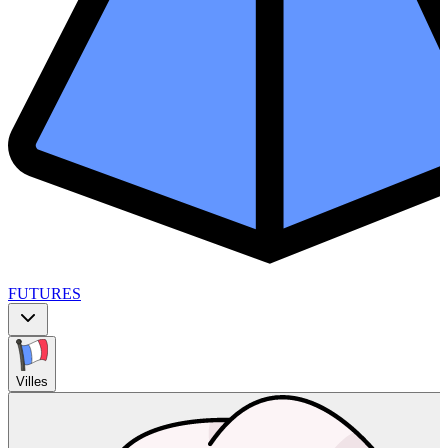
FUTURES
Villes