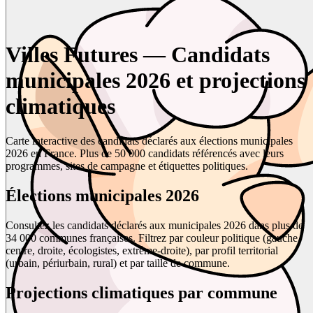
Villes Futures — Candidats
municipales 2026 et projections
climatiques
Carte interactive des candidats déclarés aux élections municipales
2026 en France. Plus de 50 000 candidats référencés avec leurs
programmes, sites de campagne et étiquettes politiques.
Élections municipales 2026
Consultez les candidats déclarés aux municipales 2026 dans plus de
34 000 communes françaises. Filtrez par couleur politique (gauche,
centre, droite, écologistes, extrême-droite), par profil territorial
(urbain, périurbain, rural) et par taille de commune.
Projections climatiques par commune