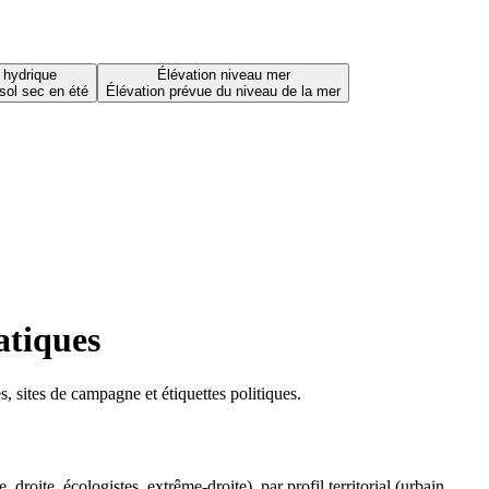
 hydrique
Élévation niveau mer
sol sec en été
Élévation prévue du niveau de la mer
atiques
 sites de campagne et étiquettes politiques.
oite, écologistes, extrême-droite), par profil territorial (urbain,