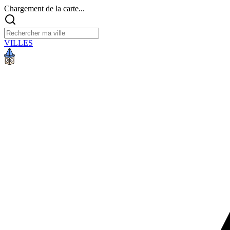
Chargement de la carte...
VILLES