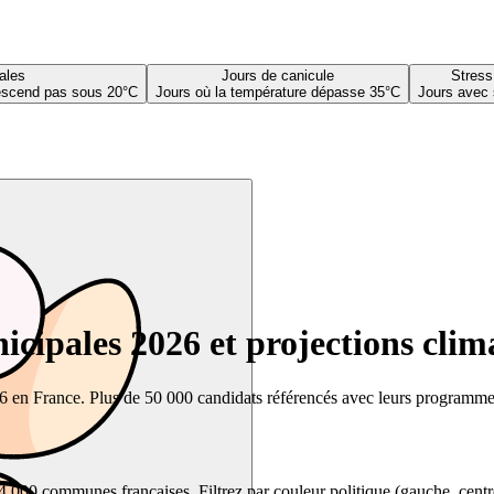
ales
Jours de canicule
Stress
descend pas sous 20°C
Jours où la température dépasse 35°C
Jours avec 
cipales 2026 et projections clim
26 en France. Plus de 50 000 candidats référencés avec leurs programmes,
00 communes françaises. Filtrez par couleur politique (gauche, centre, dr