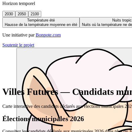
Horizon temporel
2030
2050
2100
Température été
Nuits tropic
Hausse de la température moyenne en été
Nuits où la température ne 
Une initiative par
Bonpote.com
Soutenir le projet
Villes Futures — Candidats muni
Carte interactive des candidats déclarés aux élections municipales 20
Élections municipales 2026
Consultez les candidats déclarés aux municipales 2026 dans plus de 34 0