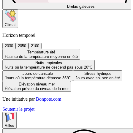
Brebis galeuses
Climat
Horizon temporel
2030
2050
2100
Température été
Hausse de la température moyenne en été
Nuits tropicales
Nuits où la température ne descend pas sous 20°C
Jours de canicule
Stress hydrique
Jours où la température dépasse 35°C
Jours avec sol sec en été
Élévation niveau mer
Élévation prévue du niveau de la mer
Une initiative par
Bonpote.com
Soutenir le projet
Villes