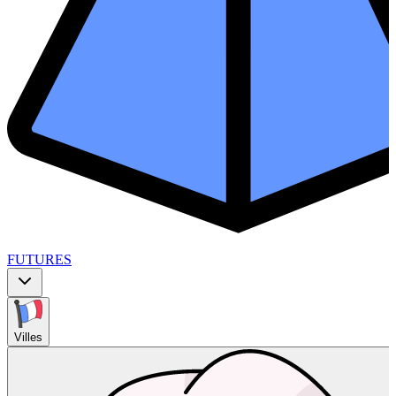
FUTURES
Villes