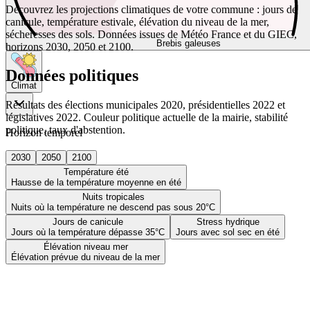
Découvrez les projections climatiques de votre commune : jours de
canicule, température estivale, élévation du niveau de la mer,
sécheresses des sols. Données issues de Météo France et du GIEC,
Brebis galeuses
horizons 2030, 2050 et 2100.
Données politiques
Climat
Résultats des élections municipales 2020, présidentielles 2022 et
législatives 2022. Couleur politique actuelle de la mairie, stabilité
politique, taux d'abstention.
Horizon temporel
2030
2050
2100
Température été
Hausse de la température moyenne en été
Nuits tropicales
Nuits où la température ne descend pas sous 20°C
Jours de canicule
Stress hydrique
Jours où la température dépasse 35°C
Jours avec sol sec en été
Élévation niveau mer
Élévation prévue du niveau de la mer