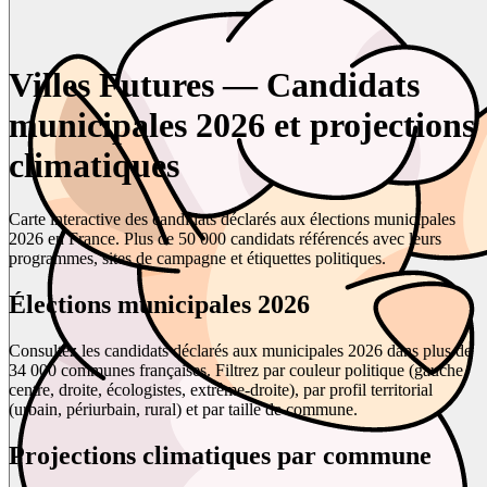
Villes Futures — Candidats
municipales 2026 et projections
climatiques
Carte interactive des candidats déclarés aux élections municipales
2026 en France. Plus de 50 000 candidats référencés avec leurs
programmes, sites de campagne et étiquettes politiques.
Élections municipales 2026
Consultez les candidats déclarés aux municipales 2026 dans plus de
34 000 communes françaises. Filtrez par couleur politique (gauche,
centre, droite, écologistes, extrême-droite), par profil territorial
(urbain, périurbain, rural) et par taille de commune.
Projections climatiques par commune