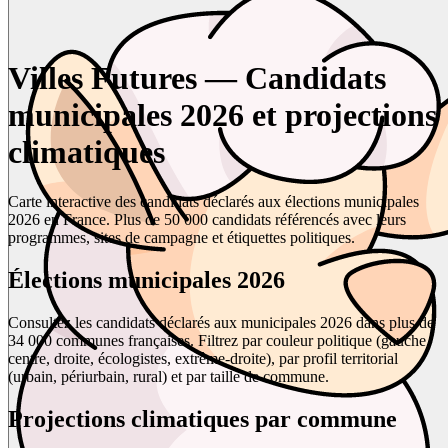
Villes Futures — Candidats
municipales 2026 et projections
climatiques
Carte interactive des candidats déclarés aux élections municipales
2026 en France. Plus de 50 000 candidats référencés avec leurs
programmes, sites de campagne et étiquettes politiques.
Élections municipales 2026
Consultez les candidats déclarés aux municipales 2026 dans plus de
34 000 communes françaises. Filtrez par couleur politique (gauche,
centre, droite, écologistes, extrême-droite), par profil territorial
(urbain, périurbain, rural) et par taille de commune.
Projections climatiques par commune