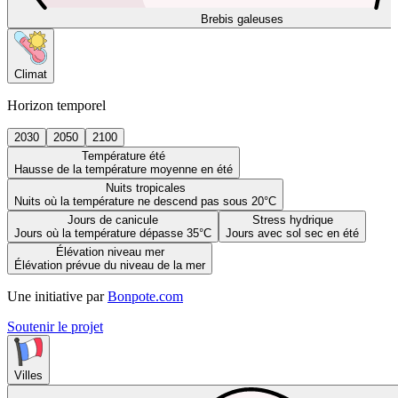
Brebis galeuses
Climat
Horizon temporel
2030
2050
2100
Température été
Hausse de la température moyenne en été
Nuits tropicales
Nuits où la température ne descend pas sous 20°C
Jours de canicule
Stress hydrique
Jours où la température dépasse 35°C
Jours avec sol sec en été
Élévation niveau mer
Élévation prévue du niveau de la mer
Une initiative par
Bonpote.com
Soutenir le projet
Villes