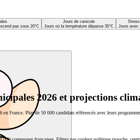
ales
Jours de canicule
Stress
descend pas sous 20°C
Jours où la température dépasse 35°C
Jours avec 
cipales 2026 et projections clim
26 en France. Plus de 50 000 candidats référencés avec leurs programmes,
00 communes françaises. Filtrez par couleur politique (gauche, centre, dr