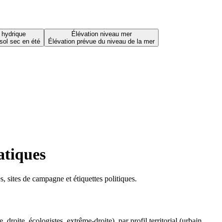
 hydrique
Élévation niveau mer
sol sec en été
Élévation prévue du niveau de la mer
atiques
 sites de campagne et étiquettes politiques.
oite, écologistes, extrême-droite), par profil territorial (urbain,