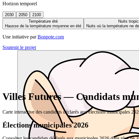
Horizon temporel
2030
2050
2100
Température été
Nuits tropic
Hausse de la température moyenne en été
Nuits où la température ne 
Une initiative par
Bonpote.com
Soutenir le projet
Villes Futures — Candidats muni
Carte interactive des candidats déclarés aux élections municipales 20
Élections municipales 2026
Consultez les candidats déclarés aux municipales 2026 dans plus de 34 0