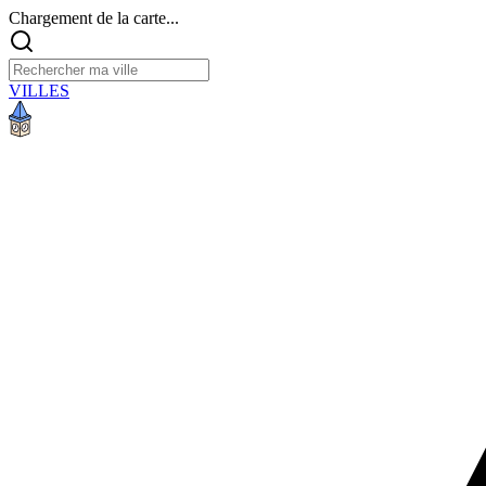
Chargement de la carte...
VILLES