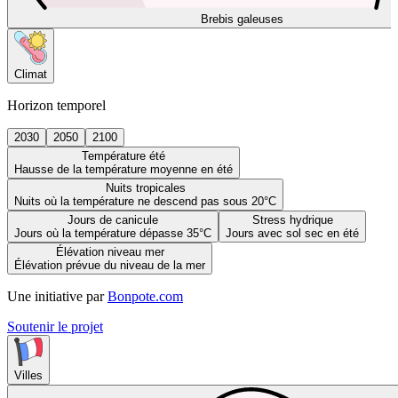
Brebis galeuses
Climat
Horizon temporel
2030
2050
2100
Température été
Hausse de la température moyenne en été
Nuits tropicales
Nuits où la température ne descend pas sous 20°C
Jours de canicule
Stress hydrique
Jours où la température dépasse 35°C
Jours avec sol sec en été
Élévation niveau mer
Élévation prévue du niveau de la mer
Une initiative par
Bonpote.com
Soutenir le projet
Villes