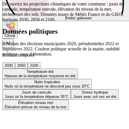
Découvrez les projections climatiques de votre commune : jours de
canicule, température estivale, élévation du niveau de la mer,
sécheresses des sols. Données issues de Météo France et du GIEC,
Brebis galeuses
horizons 2030, 2050 et 2100.
Données politiques
Climat
Résultats des élections municipales 2020, présidentielles 2022 et
législatives 2022. Couleur politique actuelle de la mairie, stabilité
politique, taux d'abstention.
Horizon temporel
2030
2050
2100
Température été
Hausse de la température moyenne en été
Nuits tropicales
Nuits où la température ne descend pas sous 20°C
Jours de canicule
Stress hydrique
Jours où la température dépasse 35°C
Jours avec sol sec en été
Élévation niveau mer
Élévation prévue du niveau de la mer