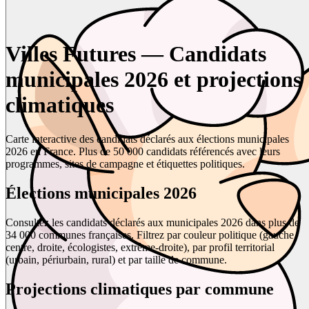
Villes Futures — Candidats
municipales 2026 et projections
climatiques
Carte interactive des candidats déclarés aux élections municipales
2026 en France. Plus de 50 000 candidats référencés avec leurs
programmes, sites de campagne et étiquettes politiques.
Élections municipales 2026
Consultez les candidats déclarés aux municipales 2026 dans plus de
34 000 communes françaises. Filtrez par couleur politique (gauche,
centre, droite, écologistes, extrême-droite), par profil territorial
(urbain, périurbain, rural) et par taille de commune.
Projections climatiques par commune