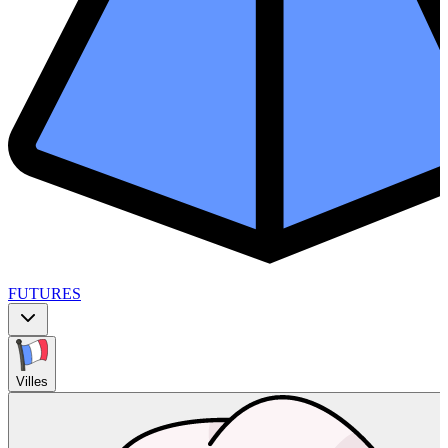
FUTURES
Villes