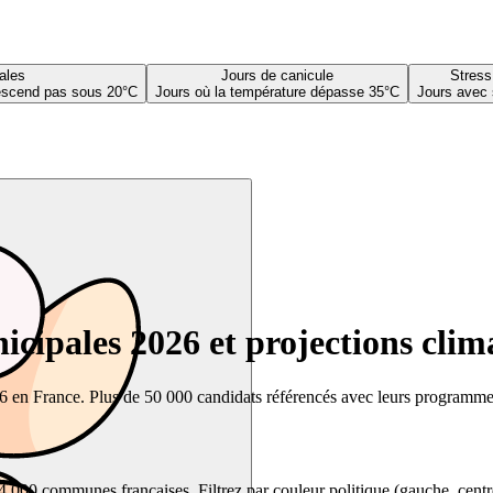
ales
Jours de canicule
Stress
descend pas sous 20°C
Jours où la température dépasse 35°C
Jours avec 
cipales 2026 et projections clim
26 en France. Plus de 50 000 candidats référencés avec leurs programmes,
00 communes françaises. Filtrez par couleur politique (gauche, centre, dr