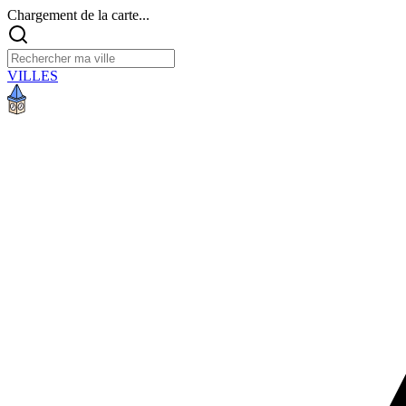
Chargement de la carte...
VILLES