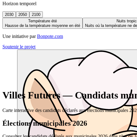
Horizon temporel
2030
2050
2100
Température été
Nuits tropic
Hausse de la température moyenne en été
Nuits où la température ne 
Une initiative par
Bonpote.com
Soutenir le projet
Villes Futures — Candidats muni
Carte interactive des candidats déclarés aux élections municipales 20
Élections municipales 2026
Consultez les candidats déclarés aux municipales 2026 dans plus de 34 0