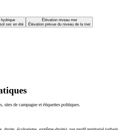
 hydrique
Élévation niveau mer
sol sec en été
Élévation prévue du niveau de la mer
atiques
 sites de campagne et étiquettes politiques.
oite, écologistes, extrême-droite), par profil territorial (urbain,