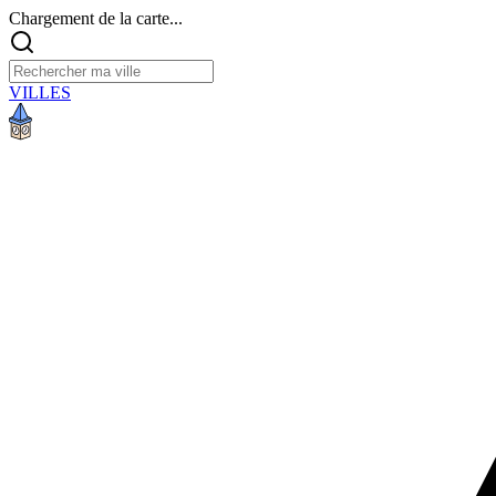
Chargement de la carte...
VILLES