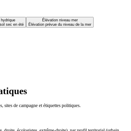
 hydrique
Élévation niveau mer
sol sec en été
Élévation prévue du niveau de la mer
atiques
 sites de campagne et étiquettes politiques.
oite, écologistes, extrême-droite), par profil territorial (urbain,