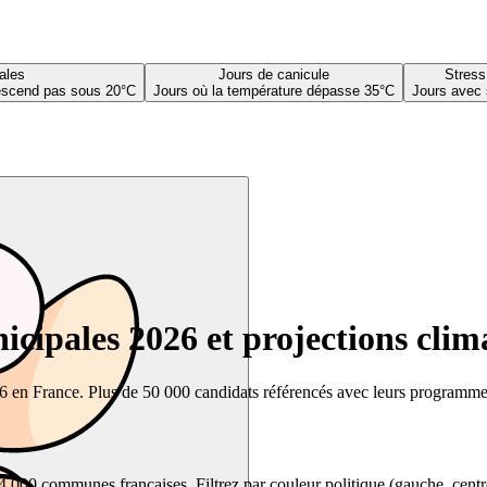
ales
Jours de canicule
Stress
descend pas sous 20°C
Jours où la température dépasse 35°C
Jours avec 
cipales 2026 et projections clim
26 en France. Plus de 50 000 candidats référencés avec leurs programmes,
00 communes françaises. Filtrez par couleur politique (gauche, centre, dr