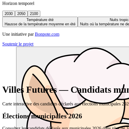
Horizon temporel
2030
2050
2100
Température été
Nuits tropic
Hausse de la température moyenne en été
Nuits où la température ne 
Une initiative par
Bonpote.com
Soutenir le projet
Villes Futures — Candidats muni
Carte interactive des candidats déclarés aux élections municipales 20
Élections municipales 2026
Consultez les candidats déclarés aux municipales 2026 dans plus de 34 0