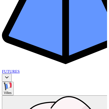
FUTURES
Villes