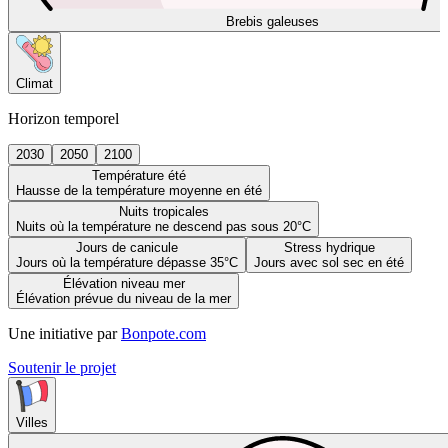
Brebis galeuses
Climat
Horizon temporel
2030
2050
2100
Température été
Hausse de la température moyenne en été
Nuits tropicales
Nuits où la température ne descend pas sous 20°C
Jours de canicule
Stress hydrique
Jours où la température dépasse 35°C
Jours avec sol sec en été
Élévation niveau mer
Élévation prévue du niveau de la mer
Une initiative par
Bonpote.com
Soutenir le projet
Villes