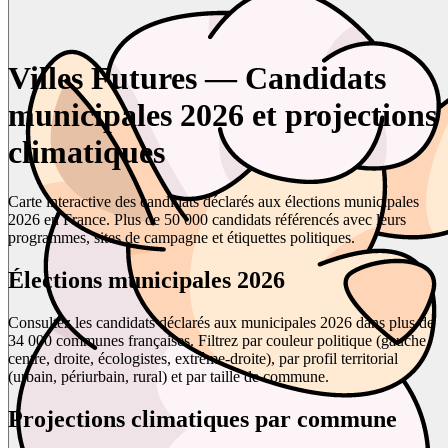
Villes Futures — Candidats
municipales 2026 et projections
climatiques
Carte interactive des candidats déclarés aux élections municipales
2026 en France. Plus de 50 000 candidats référencés avec leurs
programmes, sites de campagne et étiquettes politiques.
Élections municipales 2026
Consultez les candidats déclarés aux municipales 2026 dans plus de
34 000 communes françaises. Filtrez par couleur politique (gauche,
centre, droite, écologistes, extrême-droite), par profil territorial
(urbain, périurbain, rural) et par taille de commune.
Projections climatiques par commune