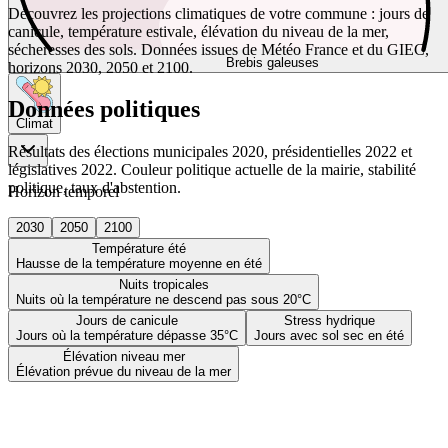
Découvrez les projections climatiques de votre commune : jours de
canicule, température estivale, élévation du niveau de la mer,
sécheresses des sols. Données issues de Météo France et du GIEC,
Brebis galeuses
horizons 2030, 2050 et 2100.
Données politiques
Climat
Résultats des élections municipales 2020, présidentielles 2022 et
législatives 2022. Couleur politique actuelle de la mairie, stabilité
politique, taux d'abstention.
Horizon temporel
2030
2050
2100
Température été
Hausse de la température moyenne en été
Nuits tropicales
Nuits où la température ne descend pas sous 20°C
Jours de canicule
Stress hydrique
Jours où la température dépasse 35°C
Jours avec sol sec en été
Élévation niveau mer
Élévation prévue du niveau de la mer