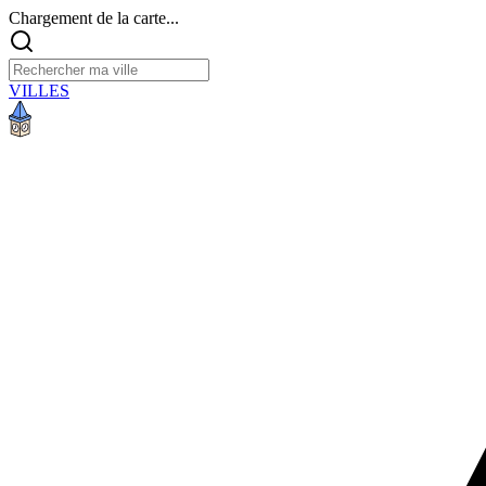
Chargement de la carte...
VILLES