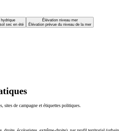
 hydrique
Élévation niveau mer
sol sec en été
Élévation prévue du niveau de la mer
atiques
 sites de campagne et étiquettes politiques.
oite, écologistes, extrême-droite), par profil territorial (urbain,