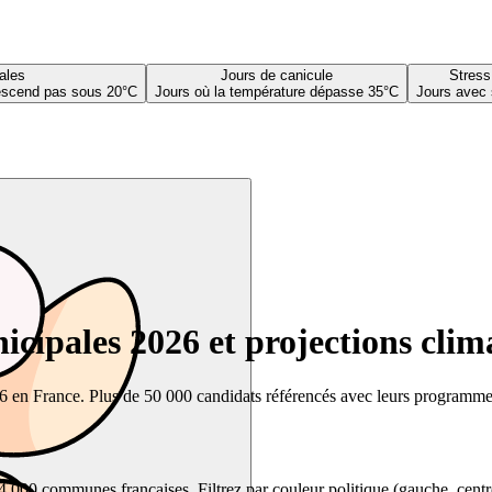
ales
Jours de canicule
Stress
descend pas sous 20°C
Jours où la température dépasse 35°C
Jours avec 
cipales 2026 et projections clim
26 en France. Plus de 50 000 candidats référencés avec leurs programmes,
00 communes françaises. Filtrez par couleur politique (gauche, centre, dr