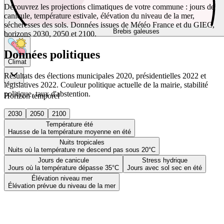
Découvrez les projections climatiques de votre commune : jours de
canicule, température estivale, élévation du niveau de la mer,
sécheresses des sols. Données issues de Météo France et du GIEC,
Brebis galeuses
horizons 2030, 2050 et 2100.
Données politiques
Climat
Résultats des élections municipales 2020, présidentielles 2022 et
législatives 2022. Couleur politique actuelle de la mairie, stabilité
politique, taux d'abstention.
Horizon temporel
2030
2050
2100
Température été
Hausse de la température moyenne en été
Nuits tropicales
Nuits où la température ne descend pas sous 20°C
Jours de canicule
Stress hydrique
Jours où la température dépasse 35°C
Jours avec sol sec en été
Élévation niveau mer
Élévation prévue du niveau de la mer