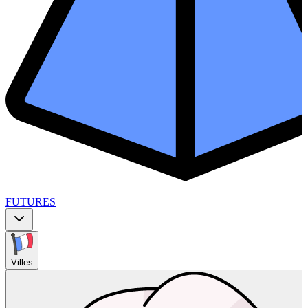
FUTURES
Villes