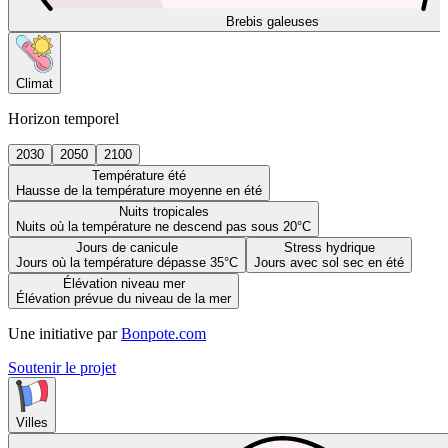
Brebis galeuses
Climat
Horizon temporel
2030
2050
2100
Température été
Hausse de la température moyenne en été
Nuits tropicales
Nuits où la température ne descend pas sous 20°C
Jours de canicule
Stress hydrique
Jours où la température dépasse 35°C
Jours avec sol sec en été
Élévation niveau mer
Élévation prévue du niveau de la mer
Une initiative par
Bonpote.com
Soutenir le projet
Villes