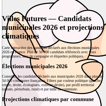
Villes Futures — Candidats
municipales 2026 et projections
climatiques
Carte interactive des candidats déclarés aux élections municipales
2026 en France. Plus de 50 000 candidats référencés avec leurs
programmes, sites de campagne et étiquettes politiques.
Élections municipales 2026
Consultez les candidats déclarés aux municipales 2026 dans plus de
34 000 communes françaises. Filtrez par couleur politique (gauche,
centre, droite, écologistes, extrême-droite), par profil territorial
(urbain, périurbain, rural) et par taille de commune.
Projections climatiques par commune