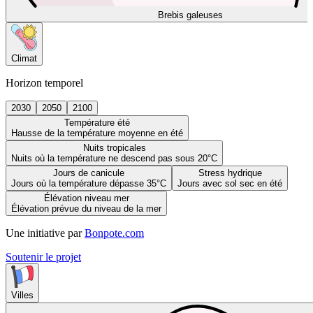
Brebis galeuses
Climat
Horizon temporel
2030
2050
2100
Température été
Hausse de la température moyenne en été
Nuits tropicales
Nuits où la température ne descend pas sous 20°C
Jours de canicule
Stress hydrique
Jours où la température dépasse 35°C
Jours avec sol sec en été
Élévation niveau mer
Élévation prévue du niveau de la mer
Une initiative par
Bonpote.com
Soutenir le projet
Villes