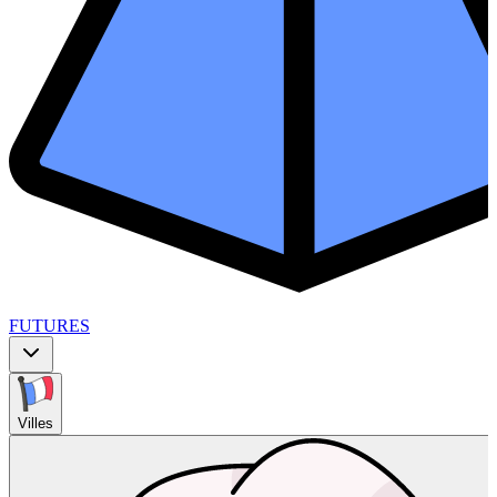
FUTURES
Villes