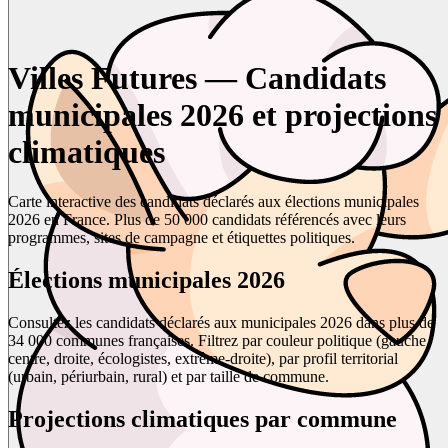
Villes Futures — Candidats
municipales 2026 et projections
climatiques
Carte interactive des candidats déclarés aux élections municipales
2026 en France. Plus de 50 000 candidats référencés avec leurs
programmes, sites de campagne et étiquettes politiques.
Élections municipales 2026
Consultez les candidats déclarés aux municipales 2026 dans plus de
34 000 communes françaises. Filtrez par couleur politique (gauche,
centre, droite, écologistes, extrême-droite), par profil territorial
(urbain, périurbain, rural) et par taille de commune.
Projections climatiques par commune