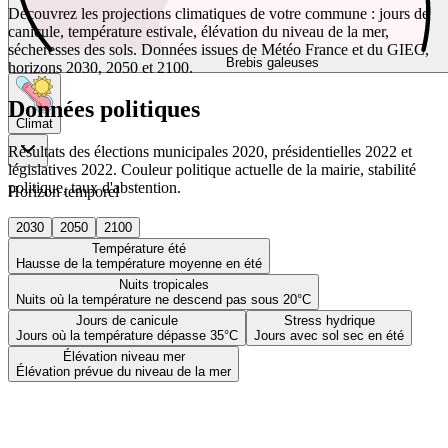
Découvrez les projections climatiques de votre commune : jours de
canicule, température estivale, élévation du niveau de la mer,
sécheresses des sols. Données issues de Météo France et du GIEC,
Brebis galeuses
horizons 2030, 2050 et 2100.
Données politiques
Climat
Résultats des élections municipales 2020, présidentielles 2022 et
législatives 2022. Couleur politique actuelle de la mairie, stabilité
politique, taux d'abstention.
Horizon temporel
2030
2050
2100
Température été
Hausse de la température moyenne en été
Nuits tropicales
Nuits où la température ne descend pas sous 20°C
Jours de canicule
Stress hydrique
Jours où la température dépasse 35°C
Jours avec sol sec en été
Élévation niveau mer
Élévation prévue du niveau de la mer