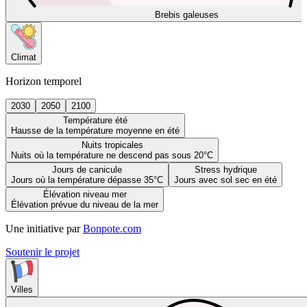
Brebis galeuses
Climat
Horizon temporel
2030
2050
2100
Température été
Hausse de la température moyenne en été
Nuits tropicales
Nuits où la température ne descend pas sous 20°C
Jours de canicule
Stress hydrique
Jours où la température dépasse 35°C
Jours avec sol sec en été
Élévation niveau mer
Élévation prévue du niveau de la mer
Une initiative par
Bonpote.com
Soutenir le projet
Villes