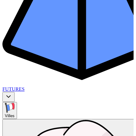
FUTURES
Villes