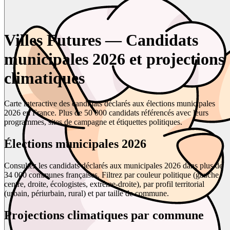
Villes Futures — Candidats
municipales 2026 et projections
climatiques
Carte interactive des candidats déclarés aux élections municipales
2026 en France. Plus de 50 000 candidats référencés avec leurs
programmes, sites de campagne et étiquettes politiques.
Élections municipales 2026
Consultez les candidats déclarés aux municipales 2026 dans plus de
34 000 communes françaises. Filtrez par couleur politique (gauche,
centre, droite, écologistes, extrême-droite), par profil territorial
(urbain, périurbain, rural) et par taille de commune.
Projections climatiques par commune