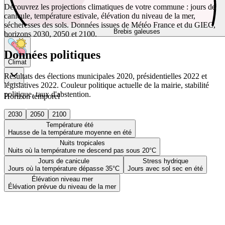
Découvrez les projections climatiques de votre commune : jours de
canicule, température estivale, élévation du niveau de la mer,
sécheresses des sols. Données issues de Météo France et du GIEC,
Brebis galeuses
horizons 2030, 2050 et 2100.
Données politiques
Climat
Résultats des élections municipales 2020, présidentielles 2022 et
législatives 2022. Couleur politique actuelle de la mairie, stabilité
politique, taux d'abstention.
Horizon temporel
2030
2050
2100
Température été
Hausse de la température moyenne en été
Nuits tropicales
Nuits où la température ne descend pas sous 20°C
Jours de canicule
Stress hydrique
Jours où la température dépasse 35°C
Jours avec sol sec en été
Élévation niveau mer
Élévation prévue du niveau de la mer