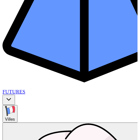
FUTURES
Villes