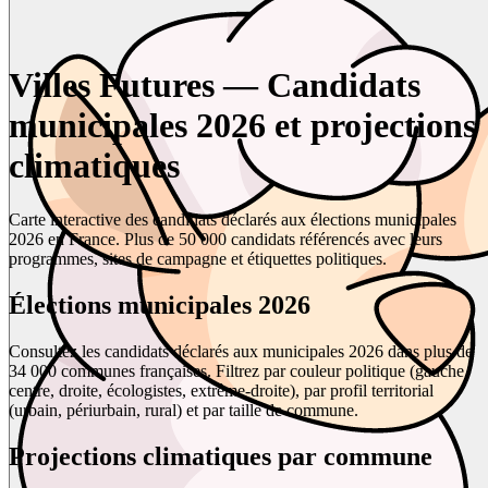
Villes Futures — Candidats
municipales 2026 et projections
climatiques
Carte interactive des candidats déclarés aux élections municipales
2026 en France. Plus de 50 000 candidats référencés avec leurs
programmes, sites de campagne et étiquettes politiques.
Élections municipales 2026
Consultez les candidats déclarés aux municipales 2026 dans plus de
34 000 communes françaises. Filtrez par couleur politique (gauche,
centre, droite, écologistes, extrême-droite), par profil territorial
(urbain, périurbain, rural) et par taille de commune.
Projections climatiques par commune