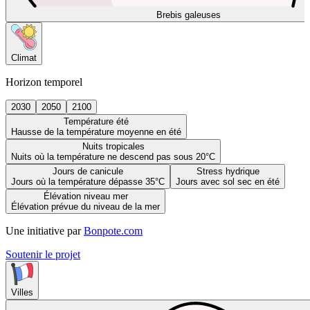
Brebis galeuses
Climat
Horizon temporel
2030
2050
2100
Température été
Hausse de la température moyenne en été
Nuits tropicales
Nuits où la température ne descend pas sous 20°C
Jours de canicule
Stress hydrique
Jours où la température dépasse 35°C
Jours avec sol sec en été
Élévation niveau mer
Élévation prévue du niveau de la mer
Une initiative par
Bonpote.com
Soutenir le projet
Villes