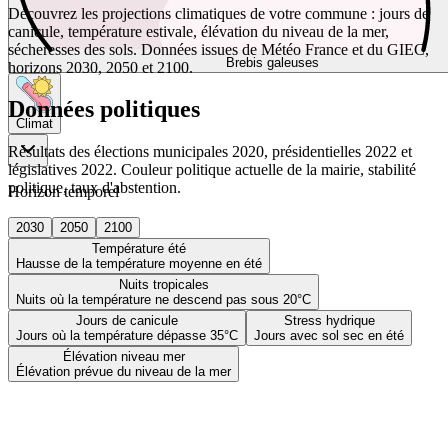
Découvrez les projections climatiques de votre commune : jours de
canicule, température estivale, élévation du niveau de la mer,
sécheresses des sols. Données issues de Météo France et du GIEC,
Brebis galeuses
horizons 2030, 2050 et 2100.
Données politiques
Climat
Résultats des élections municipales 2020, présidentielles 2022 et
législatives 2022. Couleur politique actuelle de la mairie, stabilité
politique, taux d'abstention.
Horizon temporel
2030
2050
2100
Température été
Hausse de la température moyenne en été
Nuits tropicales
Nuits où la température ne descend pas sous 20°C
Jours de canicule
Stress hydrique
Jours où la température dépasse 35°C
Jours avec sol sec en été
Élévation niveau mer
Élévation prévue du niveau de la mer