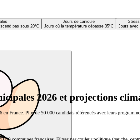
ales
Jours de canicule
Stress
descend pas sous 20°C
Jours où la température dépasse 35°C
Jours avec 
cipales 2026 et projections clim
26 en France. Plus de 50 000 candidats référencés avec leurs programmes,
00 communes françaises. Filtrez par couleur politique (gauche, centre, dr