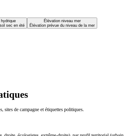
 hydrique
Élévation niveau mer
sol sec en été
Élévation prévue du niveau de la mer
atiques
 sites de campagne et étiquettes politiques.
oite, écologistes, extrême-droite), par profil territorial (urbain,