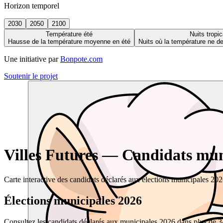
Horizon temporel
2030
2050
2100
Température été
Nuits tropic
Hausse de la température moyenne en été
Nuits où la température ne 
Une initiative par
Bonpote.com
Soutenir le projet
Villes Futures — Candidats muni
Carte interactive des candidats déclarés aux élections municipales 20
Élections municipales 2026
Consultez les candidats déclarés aux municipales 2026 dans plus de 34 0