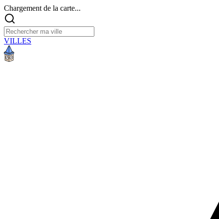
Chargement de la carte...
VILLES