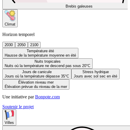
Brebis galeuses
Climat
Horizon temporel
2030
2050
2100
Température été
Hausse de la température moyenne en été
Nuits tropicales
Nuits où la température ne descend pas sous 20°C
Jours de canicule
Stress hydrique
Jours où la température dépasse 35°C
Jours avec sol sec en été
Élévation niveau mer
Élévation prévue du niveau de la mer
Une initiative par
Bonpote.com
Soutenir le projet
Villes