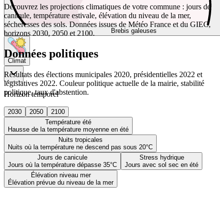
Découvrez les projections climatiques de votre commune : jours de
canicule, température estivale, élévation du niveau de la mer,
sécheresses des sols. Données issues de Météo France et du GIEC,
Brebis galeuses
horizons 2030, 2050 et 2100.
Données politiques
Climat
Résultats des élections municipales 2020, présidentielles 2022 et
législatives 2022. Couleur politique actuelle de la mairie, stabilité
politique, taux d'abstention.
Horizon temporel
2030
2050
2100
Température été
Hausse de la température moyenne en été
Nuits tropicales
Nuits où la température ne descend pas sous 20°C
Jours de canicule
Stress hydrique
Jours où la température dépasse 35°C
Jours avec sol sec en été
Élévation niveau mer
Élévation prévue du niveau de la mer