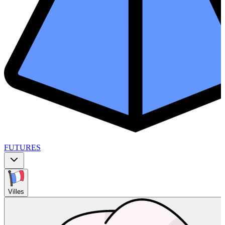
FUTURES
Villes