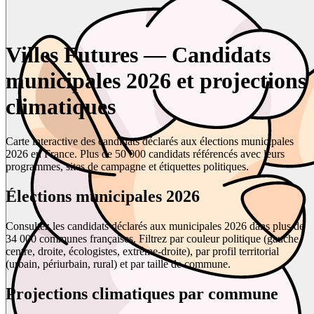
Villes Futures — Candidats
municipales 2026 et projections
climatiques
Carte interactive des candidats déclarés aux élections municipales
2026 en France. Plus de 50 000 candidats référencés avec leurs
programmes, sites de campagne et étiquettes politiques.
Élections municipales 2026
Consultez les candidats déclarés aux municipales 2026 dans plus de
34 000 communes françaises. Filtrez par couleur politique (gauche,
centre, droite, écologistes, extrême-droite), par profil territorial
(urbain, périurbain, rural) et par taille de commune.
Projections climatiques par commune