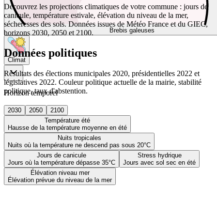
Découvrez les projections climatiques de votre commune : jours de
canicule, température estivale, élévation du niveau de la mer,
sécheresses des sols. Données issues de Météo France et du GIEC,
Brebis galeuses
horizons 2030, 2050 et 2100.
Données politiques
Climat
Résultats des élections municipales 2020, présidentielles 2022 et
législatives 2022. Couleur politique actuelle de la mairie, stabilité
politique, taux d'abstention.
Horizon temporel
2030
2050
2100
Température été
Hausse de la température moyenne en été
Nuits tropicales
Nuits où la température ne descend pas sous 20°C
Jours de canicule
Stress hydrique
Jours où la température dépasse 35°C
Jours avec sol sec en été
Élévation niveau mer
Élévation prévue du niveau de la mer