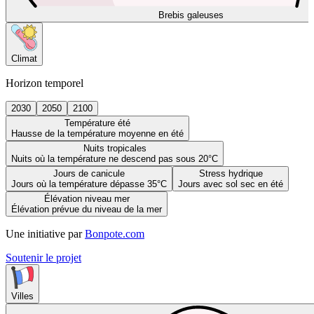
Brebis galeuses
Climat
Horizon temporel
2030
2050
2100
Température été
Hausse de la température moyenne en été
Nuits tropicales
Nuits où la température ne descend pas sous 20°C
Jours de canicule
Stress hydrique
Jours où la température dépasse 35°C
Jours avec sol sec en été
Élévation niveau mer
Élévation prévue du niveau de la mer
Une initiative par
Bonpote.com
Soutenir le projet
Villes