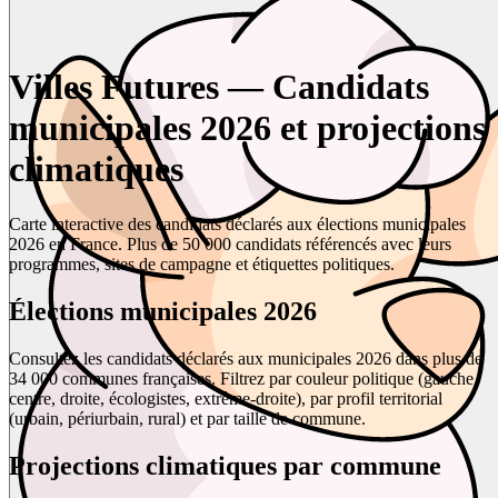
Villes Futures — Candidats
municipales 2026 et projections
climatiques
Carte interactive des candidats déclarés aux élections municipales
2026 en France. Plus de 50 000 candidats référencés avec leurs
programmes, sites de campagne et étiquettes politiques.
Élections municipales 2026
Consultez les candidats déclarés aux municipales 2026 dans plus de
34 000 communes françaises. Filtrez par couleur politique (gauche,
centre, droite, écologistes, extrême-droite), par profil territorial
(urbain, périurbain, rural) et par taille de commune.
Projections climatiques par commune