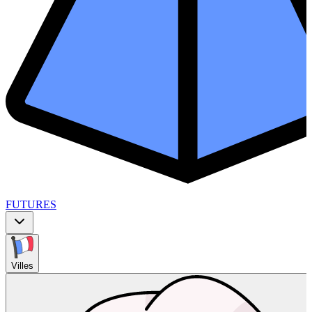
FUTURES
Villes