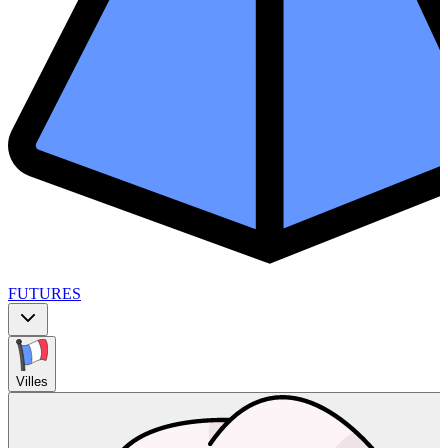
FUTURES
Villes