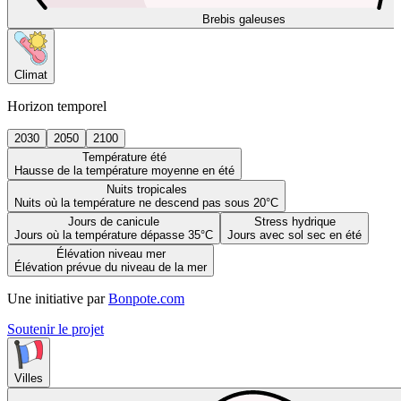
Brebis galeuses
Climat
Horizon temporel
2030
2050
2100
Température été
Hausse de la température moyenne en été
Nuits tropicales
Nuits où la température ne descend pas sous 20°C
Jours de canicule
Stress hydrique
Jours où la température dépasse 35°C
Jours avec sol sec en été
Élévation niveau mer
Élévation prévue du niveau de la mer
Une initiative par
Bonpote.com
Soutenir le projet
Villes