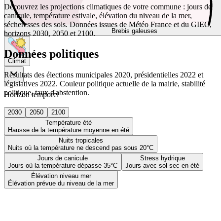
Découvrez les projections climatiques de votre commune : jours de
canicule, température estivale, élévation du niveau de la mer,
sécheresses des sols. Données issues de Météo France et du GIEC,
Brebis galeuses
horizons 2030, 2050 et 2100.
Données politiques
Climat
Résultats des élections municipales 2020, présidentielles 2022 et
législatives 2022. Couleur politique actuelle de la mairie, stabilité
politique, taux d'abstention.
Horizon temporel
2030
2050
2100
Température été
Hausse de la température moyenne en été
Nuits tropicales
Nuits où la température ne descend pas sous 20°C
Jours de canicule
Stress hydrique
Jours où la température dépasse 35°C
Jours avec sol sec en été
Élévation niveau mer
Élévation prévue du niveau de la mer