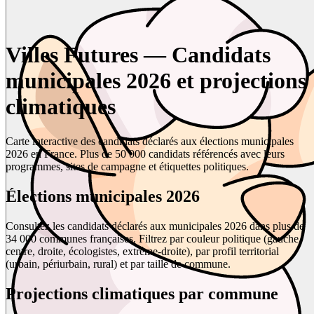
Villes Futures — Candidats
municipales 2026 et projections
climatiques
Carte interactive des candidats déclarés aux élections municipales
2026 en France. Plus de 50 000 candidats référencés avec leurs
programmes, sites de campagne et étiquettes politiques.
Élections municipales 2026
Consultez les candidats déclarés aux municipales 2026 dans plus de
34 000 communes françaises. Filtrez par couleur politique (gauche,
centre, droite, écologistes, extrême-droite), par profil territorial
(urbain, périurbain, rural) et par taille de commune.
Projections climatiques par commune