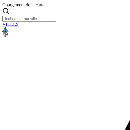
Chargement de la carte...
VILLES