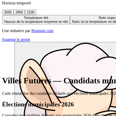
Horizon temporel
2030
2050
2100
Température été
Nuits tropic
Hausse de la température moyenne en été
Nuits où la température ne 
Une initiative par
Bonpote.com
Soutenir le projet
Villes Futures — Candidats muni
Carte interactive des candidats déclarés aux élections municipales 20
Élections municipales 2026
Consultez les candidats déclarés aux municipales 2026 dans plus de 34 0