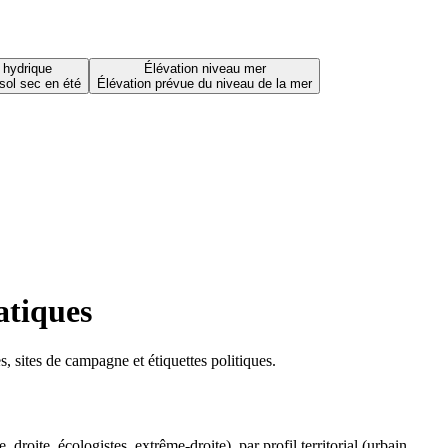
 hydrique
Élévation niveau mer
sol sec en été
Élévation prévue du niveau de la mer
atiques
 sites de campagne et étiquettes politiques.
oite, écologistes, extrême-droite), par profil territorial (urbain,