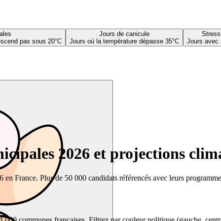
ales
Jours de canicule
Stress
descend pas sous 20°C
Jours où la température dépasse 35°C
Jours avec 
cipales 2026 et projections clim
26 en France. Plus de 50 000 candidats référencés avec leurs programmes,
00 communes françaises. Filtrez par couleur politique (gauche, centre, dr