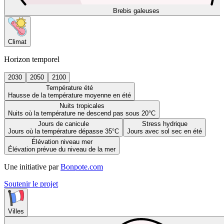
Brebis galeuses
Climat
Horizon temporel
2030
2050
2100
Température été
Hausse de la température moyenne en été
Nuits tropicales
Nuits où la température ne descend pas sous 20°C
Jours de canicule
Stress hydrique
Jours où la température dépasse 35°C
Jours avec sol sec en été
Élévation niveau mer
Élévation prévue du niveau de la mer
Une initiative par
Bonpote.com
Soutenir le projet
Villes