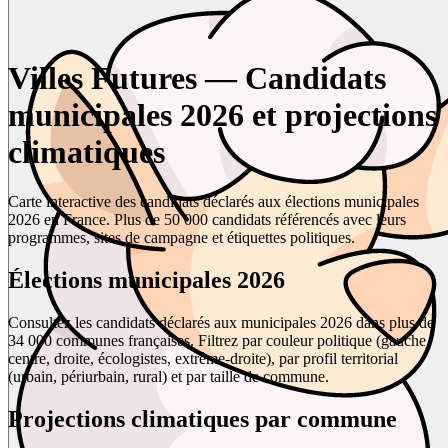
Villes Futures — Candidats
municipales 2026 et projections
climatiques
Carte interactive des candidats déclarés aux élections municipales
2026 en France. Plus de 50 000 candidats référencés avec leurs
programmes, sites de campagne et étiquettes politiques.
Élections municipales 2026
Consultez les candidats déclarés aux municipales 2026 dans plus de
34 000 communes françaises. Filtrez par couleur politique (gauche,
centre, droite, écologistes, extrême-droite), par profil territorial
(urbain, périurbain, rural) et par taille de commune.
Projections climatiques par commune