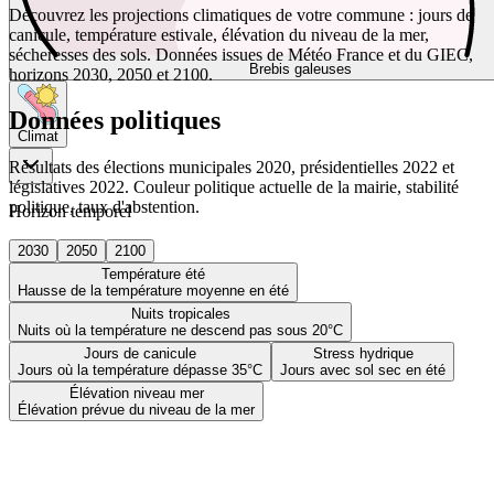
Découvrez les projections climatiques de votre commune : jours de
canicule, température estivale, élévation du niveau de la mer,
sécheresses des sols. Données issues de Météo France et du GIEC,
Brebis galeuses
horizons 2030, 2050 et 2100.
Données politiques
Climat
Résultats des élections municipales 2020, présidentielles 2022 et
législatives 2022. Couleur politique actuelle de la mairie, stabilité
politique, taux d'abstention.
Horizon temporel
2030
2050
2100
Température été
Hausse de la température moyenne en été
Nuits tropicales
Nuits où la température ne descend pas sous 20°C
Jours de canicule
Stress hydrique
Jours où la température dépasse 35°C
Jours avec sol sec en été
Élévation niveau mer
Élévation prévue du niveau de la mer