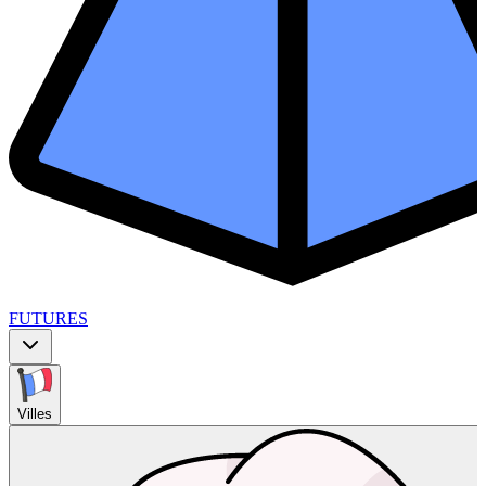
FUTURES
Villes