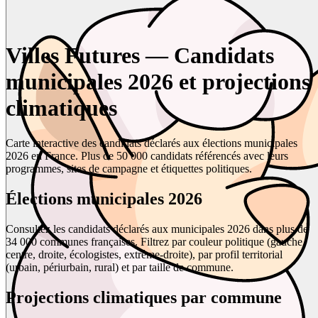
Villes Futures — Candidats
municipales 2026 et projections
climatiques
Carte interactive des candidats déclarés aux élections municipales
2026 en France. Plus de 50 000 candidats référencés avec leurs
programmes, sites de campagne et étiquettes politiques.
Élections municipales 2026
Consultez les candidats déclarés aux municipales 2026 dans plus de
34 000 communes françaises. Filtrez par couleur politique (gauche,
centre, droite, écologistes, extrême-droite), par profil territorial
(urbain, périurbain, rural) et par taille de commune.
Projections climatiques par commune