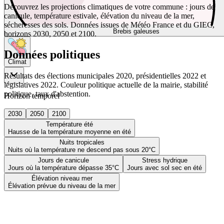
Découvrez les projections climatiques de votre commune : jours de
canicule, température estivale, élévation du niveau de la mer,
sécheresses des sols. Données issues de Météo France et du GIEC,
Brebis galeuses
horizons 2030, 2050 et 2100.
Données politiques
Climat
Résultats des élections municipales 2020, présidentielles 2022 et
législatives 2022. Couleur politique actuelle de la mairie, stabilité
politique, taux d'abstention.
Horizon temporel
2030
2050
2100
Température été
Hausse de la température moyenne en été
Nuits tropicales
Nuits où la température ne descend pas sous 20°C
Jours de canicule
Stress hydrique
Jours où la température dépasse 35°C
Jours avec sol sec en été
Élévation niveau mer
Élévation prévue du niveau de la mer