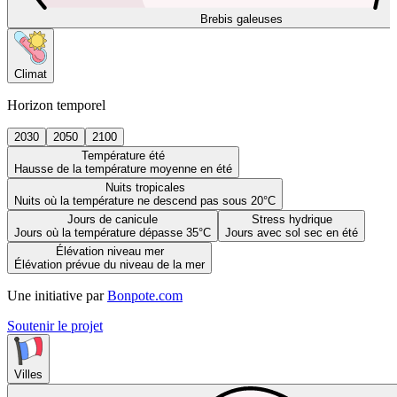
Brebis galeuses
Climat
Horizon temporel
2030
2050
2100
Température été
Hausse de la température moyenne en été
Nuits tropicales
Nuits où la température ne descend pas sous 20°C
Jours de canicule
Stress hydrique
Jours où la température dépasse 35°C
Jours avec sol sec en été
Élévation niveau mer
Élévation prévue du niveau de la mer
Une initiative par
Bonpote.com
Soutenir le projet
Villes