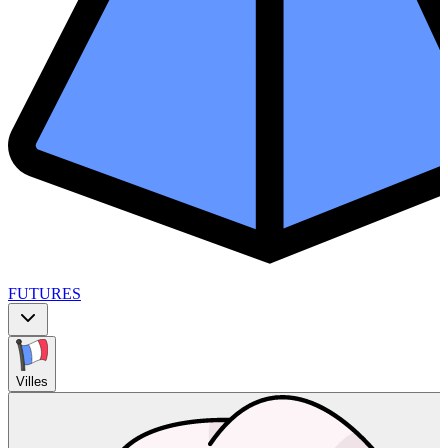
FUTURES
Villes