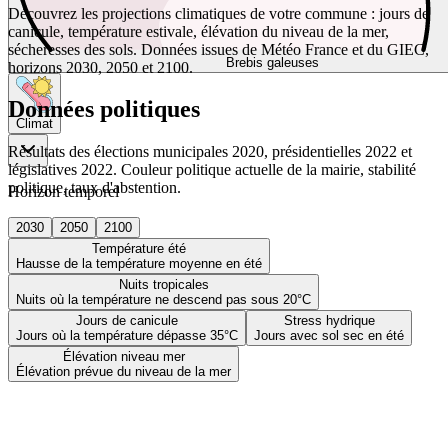
Découvrez les projections climatiques de votre commune : jours de
canicule, température estivale, élévation du niveau de la mer,
sécheresses des sols. Données issues de Météo France et du GIEC,
Brebis galeuses
horizons 2030, 2050 et 2100.
Données politiques
Climat
Résultats des élections municipales 2020, présidentielles 2022 et
législatives 2022. Couleur politique actuelle de la mairie, stabilité
politique, taux d'abstention.
Horizon temporel
2030
2050
2100
Température été
Hausse de la température moyenne en été
Nuits tropicales
Nuits où la température ne descend pas sous 20°C
Jours de canicule
Stress hydrique
Jours où la température dépasse 35°C
Jours avec sol sec en été
Élévation niveau mer
Élévation prévue du niveau de la mer