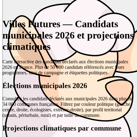
Villes Futures — Candidats
municipales 2026 et projections
climatiques
Carte interactive des candidats déclarés aux élections municipales
2026 en France. Plus de 50 000 candidats référencés avec leurs
programmes, sites de campagne et étiquettes politiques.
Élections municipales 2026
Consultez les candidats déclarés aux municipales 2026 dans plus de
34 000 communes françaises. Filtrez par couleur politique (gauche,
centre, droite, écologistes, extrême-droite), par profil territorial
(urbain, périurbain, rural) et par taille de commune.
Projections climatiques par commune