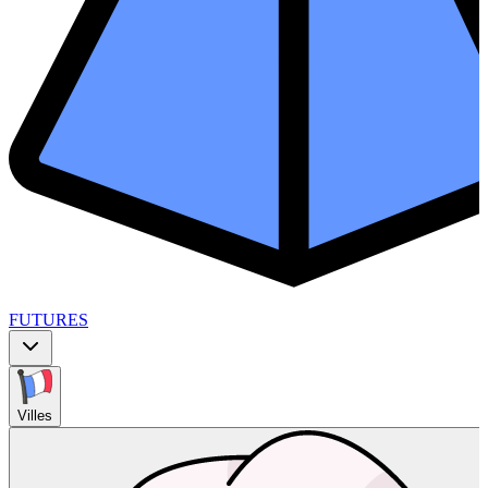
FUTURES
Villes