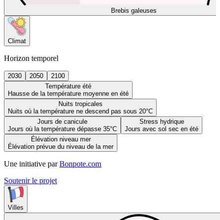
Brebis galeuses
Climat
Horizon temporel
2030
2050
2100
Température été
Hausse de la température moyenne en été
Nuits tropicales
Nuits où la température ne descend pas sous 20°C
Jours de canicule
Stress hydrique
Jours où la température dépasse 35°C
Jours avec sol sec en été
Élévation niveau mer
Élévation prévue du niveau de la mer
Une initiative par
Bonpote.com
Soutenir le projet
Villes