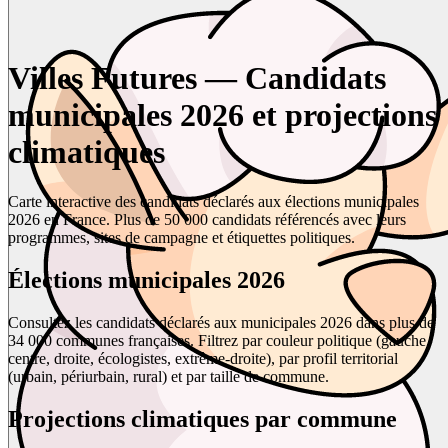
Villes Futures — Candidats
municipales 2026 et projections
climatiques
Carte interactive des candidats déclarés aux élections municipales
2026 en France. Plus de 50 000 candidats référencés avec leurs
programmes, sites de campagne et étiquettes politiques.
Élections municipales 2026
Consultez les candidats déclarés aux municipales 2026 dans plus de
34 000 communes françaises. Filtrez par couleur politique (gauche,
centre, droite, écologistes, extrême-droite), par profil territorial
(urbain, périurbain, rural) et par taille de commune.
Projections climatiques par commune