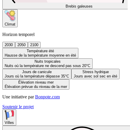
Brebis galeuses
Climat
Horizon temporel
2030
2050
2100
Température été
Hausse de la température moyenne en été
Nuits tropicales
Nuits où la température ne descend pas sous 20°C
Jours de canicule
Stress hydrique
Jours où la température dépasse 35°C
Jours avec sol sec en été
Élévation niveau mer
Élévation prévue du niveau de la mer
Une initiative par
Bonpote.com
Soutenir le projet
Villes