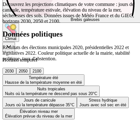
Découvrez les projections climatiques de votre commune : jours de
canicule, température estivale, élévation du niveau de la mer,
sécheresses des sols. Données issues de Météo France et du GIEC,
Brebis galeuses
horizons 2030, 2050 et 2100.
Données politiques
Climat
Résultats des élections municipales 2020, présidentielles 2022 et
législatives 2022. Couleur politique actuelle de la mairie, stabilité
politique, taux d'abstention.
Horizon temporel
2030
2050
2100
Température été
Hausse de la température moyenne en été
Nuits tropicales
Nuits où la température ne descend pas sous 20°C
Jours de canicule
Stress hydrique
Jours où la température dépasse 35°C
Jours avec sol sec en été
Élévation niveau mer
Élévation prévue du niveau de la mer