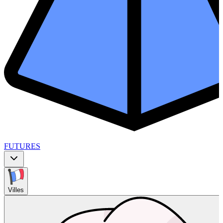
FUTURES
Villes