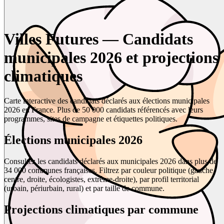
Villes Futures — Candidats
municipales 2026 et projections
climatiques
Carte interactive des candidats déclarés aux élections municipales
2026 en France. Plus de 50 000 candidats référencés avec leurs
programmes, sites de campagne et étiquettes politiques.
Élections municipales 2026
Consultez les candidats déclarés aux municipales 2026 dans plus de
34 000 communes françaises. Filtrez par couleur politique (gauche,
centre, droite, écologistes, extrême-droite), par profil territorial
(urbain, périurbain, rural) et par taille de commune.
Projections climatiques par commune