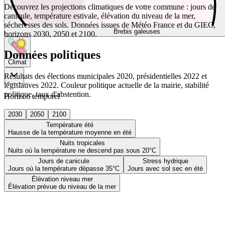
Découvrez les projections climatiques de votre commune : jours de
canicule, température estivale, élévation du niveau de la mer,
sécheresses des sols. Données issues de Météo France et du GIEC,
Brebis galeuses
horizons 2030, 2050 et 2100.
Données politiques
Climat
Résultats des élections municipales 2020, présidentielles 2022 et
législatives 2022. Couleur politique actuelle de la mairie, stabilité
politique, taux d'abstention.
Horizon temporel
2030
2050
2100
Température été
Hausse de la température moyenne en été
Nuits tropicales
Nuits où la température ne descend pas sous 20°C
Jours de canicule
Stress hydrique
Jours où la température dépasse 35°C
Jours avec sol sec en été
Élévation niveau mer
Élévation prévue du niveau de la mer