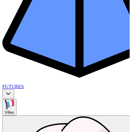
FUTURES
Villes