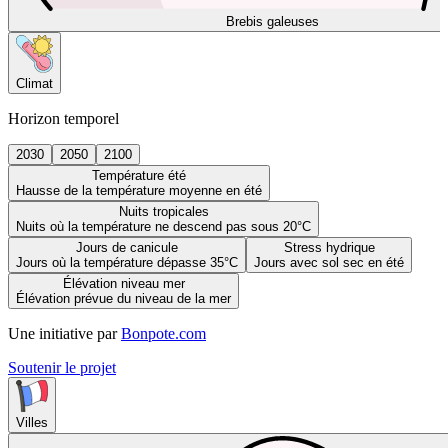
Brebis galeuses
Climat
Horizon temporel
2030
2050
2100
Température été
Hausse de la température moyenne en été
Nuits tropicales
Nuits où la température ne descend pas sous 20°C
Jours de canicule
Stress hydrique
Jours où la température dépasse 35°C
Jours avec sol sec en été
Élévation niveau mer
Élévation prévue du niveau de la mer
Une initiative par
Bonpote.com
Soutenir le projet
Villes