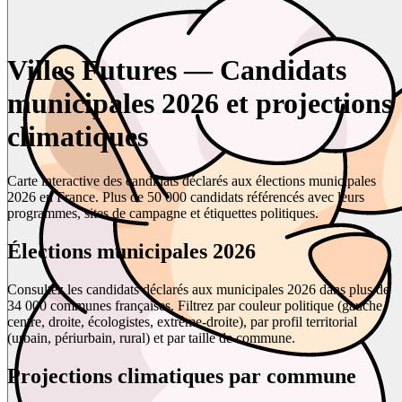
Villes Futures — Candidats
municipales 2026 et projections
climatiques
Carte interactive des candidats déclarés aux élections municipales
2026 en France. Plus de 50 000 candidats référencés avec leurs
programmes, sites de campagne et étiquettes politiques.
Élections municipales 2026
Consultez les candidats déclarés aux municipales 2026 dans plus de
34 000 communes françaises. Filtrez par couleur politique (gauche,
centre, droite, écologistes, extrême-droite), par profil territorial
(urbain, périurbain, rural) et par taille de commune.
Projections climatiques par commune