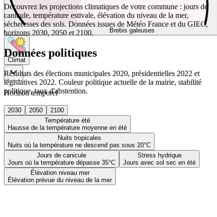
Découvrez les projections climatiques de votre commune : jours de
canicule, température estivale, élévation du niveau de la mer,
sécheresses des sols. Données issues de Météo France et du GIEC,
Brebis galeuses
horizons 2030, 2050 et 2100.
Données politiques
Climat
Résultats des élections municipales 2020, présidentielles 2022 et
législatives 2022. Couleur politique actuelle de la mairie, stabilité
politique, taux d'abstention.
Horizon temporel
2030
2050
2100
Température été
Hausse de la température moyenne en été
Nuits tropicales
Nuits où la température ne descend pas sous 20°C
Jours de canicule
Stress hydrique
Jours où la température dépasse 35°C
Jours avec sol sec en été
Élévation niveau mer
Élévation prévue du niveau de la mer