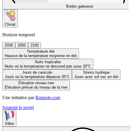
Brebis galeuses
Climat
Horizon temporel
2030
2050
2100
Température été
Hausse de la température moyenne en été
Nuits tropicales
Nuits où la température ne descend pas sous 20°C
Jours de canicule
Stress hydrique
Jours où la température dépasse 35°C
Jours avec sol sec en été
Élévation niveau mer
Élévation prévue du niveau de la mer
Une initiative par
Bonpote.com
Soutenir le projet
Villes