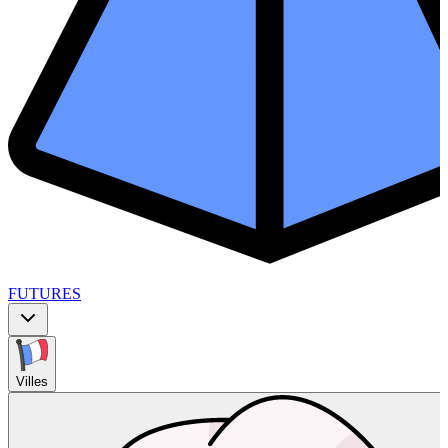
FUTURES
Villes