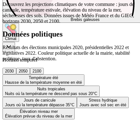
Découvrez les projections climatiques de votre commune : jours de
canicule, température estivale, élévation du niveau de la mer,
sécheresses des sols. Données issues de Météo France et du GIEC,
Brebis galeuses
horizons 2030, 2050 et 2100.
Données politiques
Climat
Résultats des élections municipales 2020, présidentielles 2022 et
législatives 2022. Couleur politique actuelle de la mairie, stabilité
politique, taux d'abstention.
Horizon temporel
2030
2050
2100
Température été
Hausse de la température moyenne en été
Nuits tropicales
Nuits où la température ne descend pas sous 20°C
Jours de canicule
Stress hydrique
Jours où la température dépasse 35°C
Jours avec sol sec en été
Élévation niveau mer
Élévation prévue du niveau de la mer