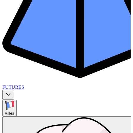
FUTURES
Villes