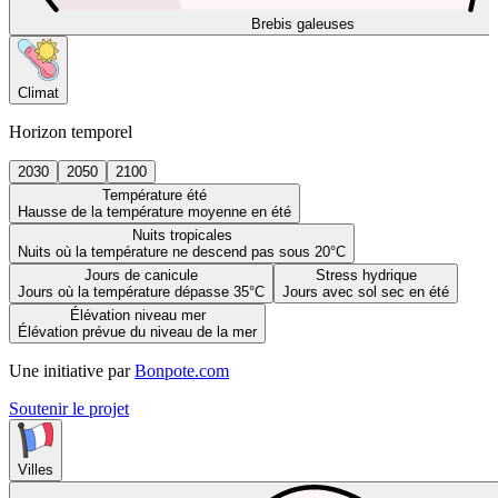
Brebis galeuses
Climat
Horizon temporel
2030
2050
2100
Température été
Hausse de la température moyenne en été
Nuits tropicales
Nuits où la température ne descend pas sous 20°C
Jours de canicule
Stress hydrique
Jours où la température dépasse 35°C
Jours avec sol sec en été
Élévation niveau mer
Élévation prévue du niveau de la mer
Une initiative par
Bonpote.com
Soutenir le projet
Villes