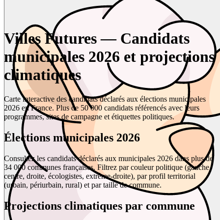
Villes Futures — Candidats
municipales 2026 et projections
climatiques
Carte interactive des candidats déclarés aux élections municipales
2026 en France. Plus de 50 000 candidats référencés avec leurs
programmes, sites de campagne et étiquettes politiques.
Élections municipales 2026
Consultez les candidats déclarés aux municipales 2026 dans plus de
34 000 communes françaises. Filtrez par couleur politique (gauche,
centre, droite, écologistes, extrême-droite), par profil territorial
(urbain, périurbain, rural) et par taille de commune.
Projections climatiques par commune