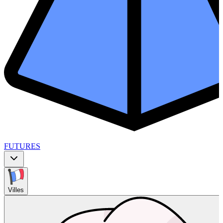
FUTURES
Villes