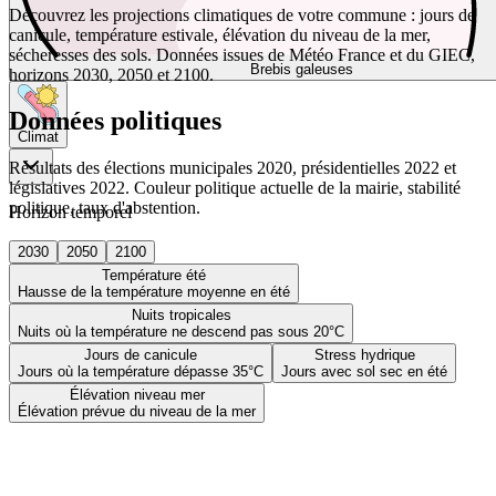
Découvrez les projections climatiques de votre commune : jours de
canicule, température estivale, élévation du niveau de la mer,
sécheresses des sols. Données issues de Météo France et du GIEC,
Brebis galeuses
horizons 2030, 2050 et 2100.
Données politiques
Climat
Résultats des élections municipales 2020, présidentielles 2022 et
législatives 2022. Couleur politique actuelle de la mairie, stabilité
politique, taux d'abstention.
Horizon temporel
2030
2050
2100
Température été
Hausse de la température moyenne en été
Nuits tropicales
Nuits où la température ne descend pas sous 20°C
Jours de canicule
Stress hydrique
Jours où la température dépasse 35°C
Jours avec sol sec en été
Élévation niveau mer
Élévation prévue du niveau de la mer