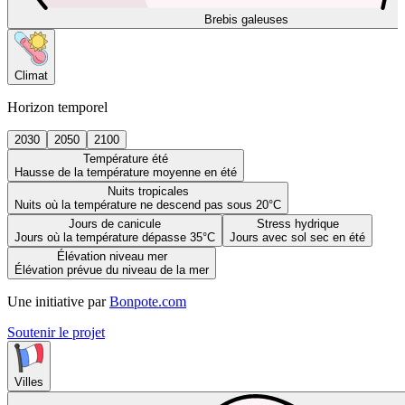
Brebis galeuses
Climat
Horizon temporel
2030
2050
2100
Température été
Hausse de la température moyenne en été
Nuits tropicales
Nuits où la température ne descend pas sous 20°C
Jours de canicule
Stress hydrique
Jours où la température dépasse 35°C
Jours avec sol sec en été
Élévation niveau mer
Élévation prévue du niveau de la mer
Une initiative par
Bonpote.com
Soutenir le projet
Villes