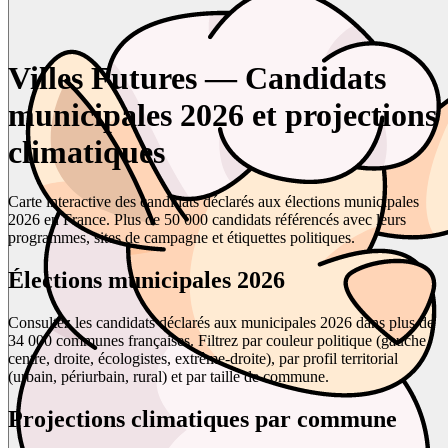
Villes Futures — Candidats
municipales 2026 et projections
climatiques
Carte interactive des candidats déclarés aux élections municipales
2026 en France. Plus de 50 000 candidats référencés avec leurs
programmes, sites de campagne et étiquettes politiques.
Élections municipales 2026
Consultez les candidats déclarés aux municipales 2026 dans plus de
34 000 communes françaises. Filtrez par couleur politique (gauche,
centre, droite, écologistes, extrême-droite), par profil territorial
(urbain, périurbain, rural) et par taille de commune.
Projections climatiques par commune