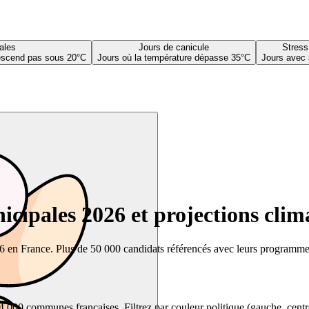
ales
Jours de canicule
Stress
descend pas sous 20°C
Jours où la température dépasse 35°C
Jours avec 
cipales 2026 et projections clim
26 en France. Plus de 50 000 candidats référencés avec leurs programmes,
00 communes françaises. Filtrez par couleur politique (gauche, centre, dr