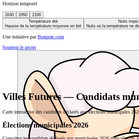
Horizon temporel
2030
2050
2100
Température été
Nuits tropic
Hausse de la température moyenne en été
Nuits où la température ne 
Une initiative par
Bonpote.com
Soutenir le projet
Villes Futures — Candidats muni
Carte interactive des candidats déclarés aux élections municipales 20
Élections municipales 2026
Consultez les candidats déclarés aux municipales 2026 dans plus de 34 0