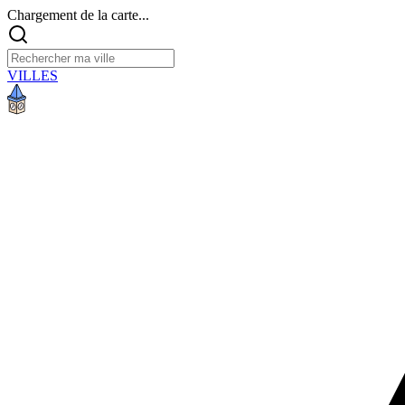
Chargement de la carte...
VILLES