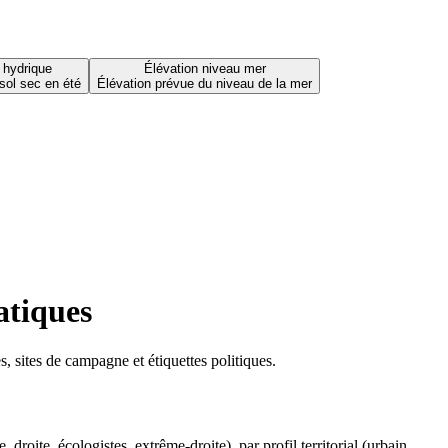
 hydrique
Élévation niveau mer
sol sec en été
Élévation prévue du niveau de la mer
atiques
 sites de campagne et étiquettes politiques.
oite, écologistes, extrême-droite), par profil territorial (urbain,