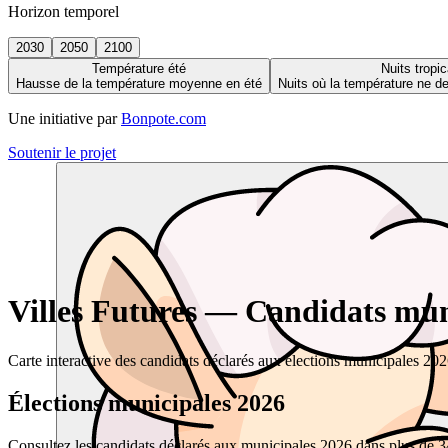
Horizon temporel
2030
2050
2100
Température été
Nuits tropic
Hausse de la température moyenne en été
Nuits où la température ne 
Une initiative par
Bonpote.com
Soutenir le projet
Villes Futures — Candidats muni
Carte interactive des candidats déclarés aux élections municipales 20
Élections municipales 2026
Consultez les candidats déclarés aux municipales 2026 dans plus de 34 0