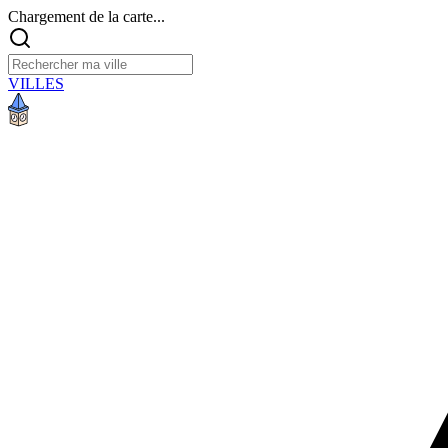
Chargement de la carte...
VILLES