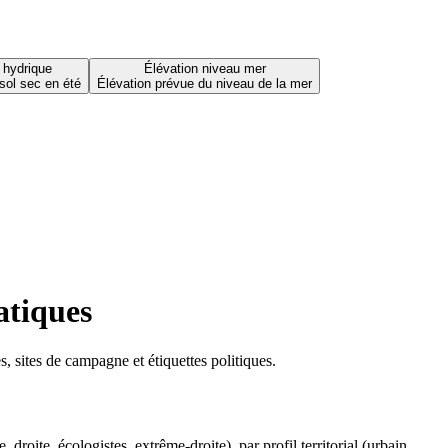
 hydrique
Élévation niveau mer
sol sec en été
Élévation prévue du niveau de la mer
atiques
 sites de campagne et étiquettes politiques.
oite, écologistes, extrême-droite), par profil territorial (urbain,