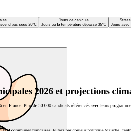
ales
Jours de canicule
Stress
descend pas sous 20°C
Jours où la température dépasse 35°C
Jours avec 
cipales 2026 et projections clim
26 en France. Plus de 50 000 candidats référencés avec leurs programmes,
00 communes françaises. Filtrez par couleur politique (gauche, centre, dr