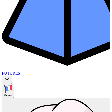
FUTURES
Villes