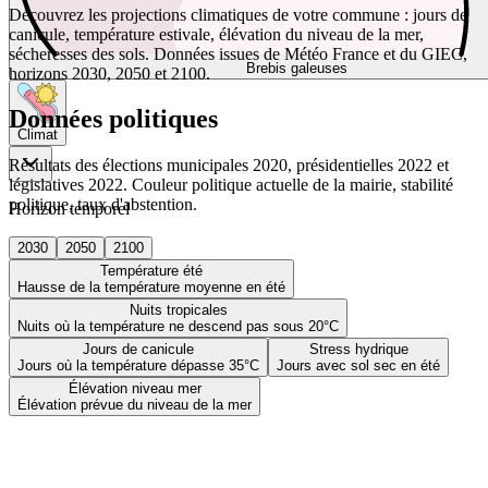
Découvrez les projections climatiques de votre commune : jours de
canicule, température estivale, élévation du niveau de la mer,
sécheresses des sols. Données issues de Météo France et du GIEC,
Brebis galeuses
horizons 2030, 2050 et 2100.
Données politiques
Climat
Résultats des élections municipales 2020, présidentielles 2022 et
législatives 2022. Couleur politique actuelle de la mairie, stabilité
politique, taux d'abstention.
Horizon temporel
2030
2050
2100
Température été
Hausse de la température moyenne en été
Nuits tropicales
Nuits où la température ne descend pas sous 20°C
Jours de canicule
Stress hydrique
Jours où la température dépasse 35°C
Jours avec sol sec en été
Élévation niveau mer
Élévation prévue du niveau de la mer