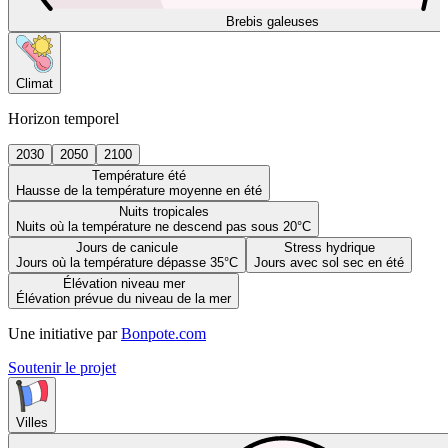
Brebis galeuses
Climat
Horizon temporel
2030
2050
2100
Température été
Hausse de la température moyenne en été
Nuits tropicales
Nuits où la température ne descend pas sous 20°C
Jours de canicule
Stress hydrique
Jours où la température dépasse 35°C
Jours avec sol sec en été
Élévation niveau mer
Élévation prévue du niveau de la mer
Une initiative par
Bonpote.com
Soutenir le projet
Villes