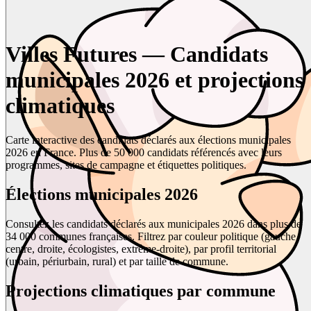
Villes Futures — Candidats
municipales 2026 et projections
climatiques
Carte interactive des candidats déclarés aux élections municipales
2026 en France. Plus de 50 000 candidats référencés avec leurs
programmes, sites de campagne et étiquettes politiques.
Élections municipales 2026
Consultez les candidats déclarés aux municipales 2026 dans plus de
34 000 communes françaises. Filtrez par couleur politique (gauche,
centre, droite, écologistes, extrême-droite), par profil territorial
(urbain, périurbain, rural) et par taille de commune.
Projections climatiques par commune