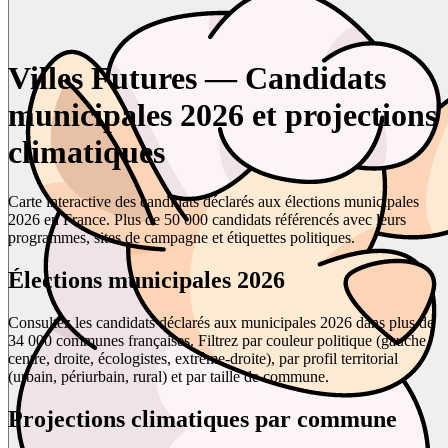
Villes Futures — Candidats
municipales 2026 et projections
climatiques
Carte interactive des candidats déclarés aux élections municipales
2026 en France. Plus de 50 000 candidats référencés avec leurs
programmes, sites de campagne et étiquettes politiques.
Élections municipales 2026
Consultez les candidats déclarés aux municipales 2026 dans plus de
34 000 communes françaises. Filtrez par couleur politique (gauche,
centre, droite, écologistes, extrême-droite), par profil territorial
(urbain, périurbain, rural) et par taille de commune.
Projections climatiques par commune