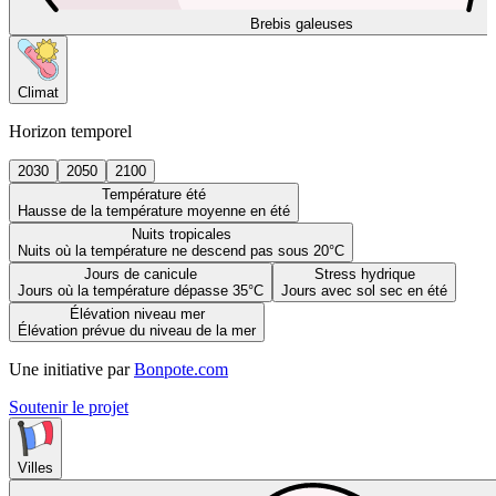
Brebis galeuses
Climat
Horizon temporel
2030
2050
2100
Température été
Hausse de la température moyenne en été
Nuits tropicales
Nuits où la température ne descend pas sous 20°C
Jours de canicule
Stress hydrique
Jours où la température dépasse 35°C
Jours avec sol sec en été
Élévation niveau mer
Élévation prévue du niveau de la mer
Une initiative par
Bonpote.com
Soutenir le projet
Villes