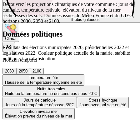
Découvrez les projections climatiques de votre commune : jours de
canicule, température estivale, élévation du niveau de la mer,
sécheresses des sols. Données issues de Météo France et du GIEC,
Brebis galeuses
horizons 2030, 2050 et 2100.
Données politiques
Climat
Résultats des élections municipales 2020, présidentielles 2022 et
législatives 2022. Couleur politique actuelle de la mairie, stabilité
politique, taux d'abstention.
Horizon temporel
2030
2050
2100
Température été
Hausse de la température moyenne en été
Nuits tropicales
Nuits où la température ne descend pas sous 20°C
Jours de canicule
Stress hydrique
Jours où la température dépasse 35°C
Jours avec sol sec en été
Élévation niveau mer
Élévation prévue du niveau de la mer