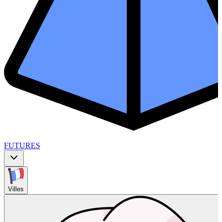
FUTURES
Villes