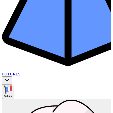
FUTURES
Villes