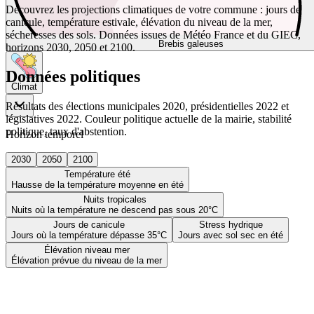
Découvrez les projections climatiques de votre commune : jours de
canicule, température estivale, élévation du niveau de la mer,
sécheresses des sols. Données issues de Météo France et du GIEC,
Brebis galeuses
horizons 2030, 2050 et 2100.
Données politiques
Climat
Résultats des élections municipales 2020, présidentielles 2022 et
législatives 2022. Couleur politique actuelle de la mairie, stabilité
politique, taux d'abstention.
Horizon temporel
2030
2050
2100
Température été
Hausse de la température moyenne en été
Nuits tropicales
Nuits où la température ne descend pas sous 20°C
Jours de canicule
Stress hydrique
Jours où la température dépasse 35°C
Jours avec sol sec en été
Élévation niveau mer
Élévation prévue du niveau de la mer