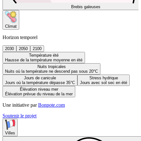
Brebis galeuses
Climat
Horizon temporel
2030
2050
2100
Température été
Hausse de la température moyenne en été
Nuits tropicales
Nuits où la température ne descend pas sous 20°C
Jours de canicule
Stress hydrique
Jours où la température dépasse 35°C
Jours avec sol sec en été
Élévation niveau mer
Élévation prévue du niveau de la mer
Une initiative par
Bonpote.com
Soutenir le projet
Villes