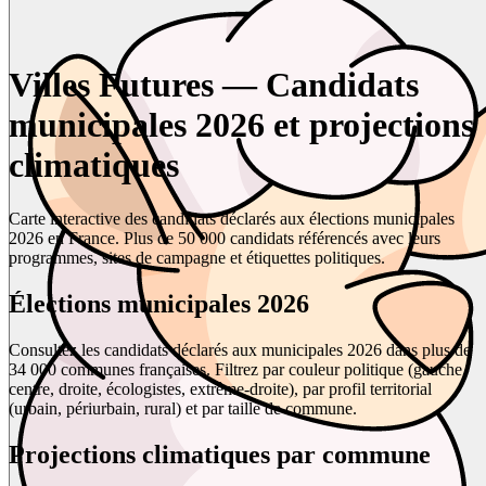
Villes Futures — Candidats
municipales 2026 et projections
climatiques
Carte interactive des candidats déclarés aux élections municipales
2026 en France. Plus de 50 000 candidats référencés avec leurs
programmes, sites de campagne et étiquettes politiques.
Élections municipales 2026
Consultez les candidats déclarés aux municipales 2026 dans plus de
34 000 communes françaises. Filtrez par couleur politique (gauche,
centre, droite, écologistes, extrême-droite), par profil territorial
(urbain, périurbain, rural) et par taille de commune.
Projections climatiques par commune