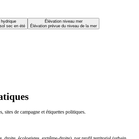
 hydrique
Élévation niveau mer
sol sec en été
Élévation prévue du niveau de la mer
atiques
 sites de campagne et étiquettes politiques.
oite, écologistes, extrême-droite), par profil territorial (urbain,