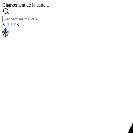
Chargement de la carte...
VILLES