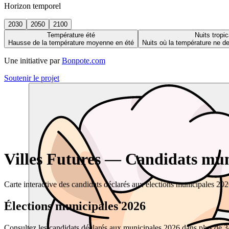
Horizon temporel
2030
2050
2100
Température été
Nuits tropic
Hausse de la température moyenne en été
Nuits où la température ne 
Une initiative par
Bonpote.com
Soutenir le projet
Villes Futures — Candidats muni
Carte interactive des candidats déclarés aux élections municipales 20
Élections municipales 2026
Consultez les candidats déclarés aux municipales 2026 dans plus de 34 0