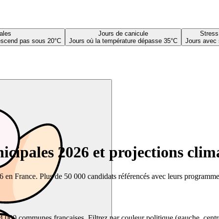
ales
Jours de canicule
Stress
descend pas sous 20°C
Jours où la température dépasse 35°C
Jours avec 
cipales 2026 et projections clim
26 en France. Plus de 50 000 candidats référencés avec leurs programmes,
00 communes françaises. Filtrez par couleur politique (gauche, centre, dr