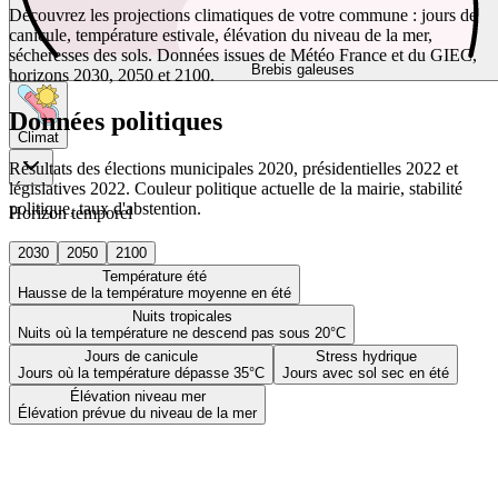
Découvrez les projections climatiques de votre commune : jours de
canicule, température estivale, élévation du niveau de la mer,
sécheresses des sols. Données issues de Météo France et du GIEC,
Brebis galeuses
horizons 2030, 2050 et 2100.
Données politiques
Climat
Résultats des élections municipales 2020, présidentielles 2022 et
législatives 2022. Couleur politique actuelle de la mairie, stabilité
politique, taux d'abstention.
Horizon temporel
2030
2050
2100
Température été
Hausse de la température moyenne en été
Nuits tropicales
Nuits où la température ne descend pas sous 20°C
Jours de canicule
Stress hydrique
Jours où la température dépasse 35°C
Jours avec sol sec en été
Élévation niveau mer
Élévation prévue du niveau de la mer