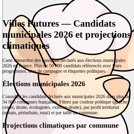
Villes Futures — Candidats
municipales 2026 et projections
climatiques
Carte interactive des candidats déclarés aux élections municipales
2026 en France. Plus de 50 000 candidats référencés avec leurs
programmes, sites de campagne et étiquettes politiques.
Élections municipales 2026
Consultez les candidats déclarés aux municipales 2026 dans plus de
34 000 communes françaises. Filtrez par couleur politique (gauche,
centre, droite, écologistes, extrême-droite), par profil territorial
(urbain, périurbain, rural) et par taille de commune.
Projections climatiques par commune