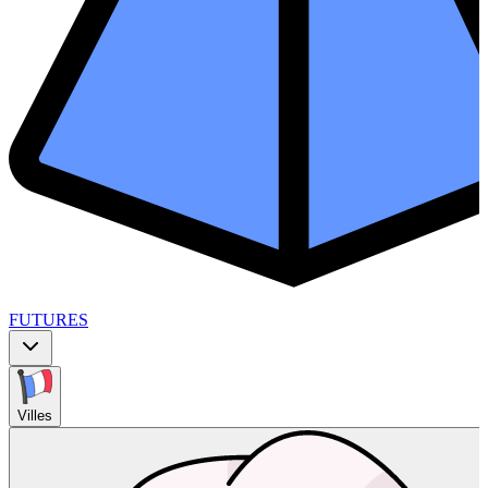
FUTURES
Villes