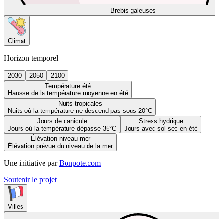
Brebis galeuses
Climat
Horizon temporel
2030
2050
2100
Température été
Hausse de la température moyenne en été
Nuits tropicales
Nuits où la température ne descend pas sous 20°C
Jours de canicule
Stress hydrique
Jours où la température dépasse 35°C
Jours avec sol sec en été
Élévation niveau mer
Élévation prévue du niveau de la mer
Une initiative par
Bonpote.com
Soutenir le projet
Villes