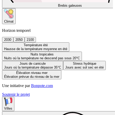
Brebis galeuses
Climat
Horizon temporel
2030
2050
2100
Température été
Hausse de la température moyenne en été
Nuits tropicales
Nuits où la température ne descend pas sous 20°C
Jours de canicule
Stress hydrique
Jours où la température dépasse 35°C
Jours avec sol sec en été
Élévation niveau mer
Élévation prévue du niveau de la mer
Une initiative par
Bonpote.com
Soutenir le projet
Villes