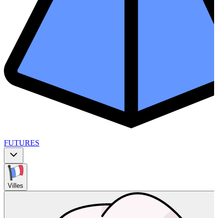
FUTURES
Villes