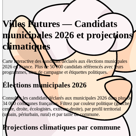
Villes Futures — Candidats
municipales 2026 et projections
climatiques
Carte interactive des candidats déclarés aux élections municipales
2026 en France. Plus de 50 000 candidats référencés avec leurs
programmes, sites de campagne et étiquettes politiques.
Élections municipales 2026
Consultez les candidats déclarés aux municipales 2026 dans plus de
34 000 communes françaises. Filtrez par couleur politique (gauche,
centre, droite, écologistes, extrême-droite), par profil territorial
(urbain, périurbain, rural) et par taille de commune.
Projections climatiques par commune