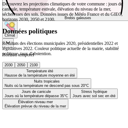
Découvrez les projections climatiques de votre commune : jours de
canicule, température estivale, élévation du niveau de la mer,
sécheresses des sols. Données issues de Météo France et du GIEC,
Brebis galeuses
horizons 2030, 2050 et 2100.
Données politiques
Climat
Résultats des élections municipales 2020, présidentielles 2022 et
législatives 2022. Couleur politique actuelle de la mairie, stabilité
politique, taux d'abstention.
Horizon temporel
2030
2050
2100
Température été
Hausse de la température moyenne en été
Nuits tropicales
Nuits où la température ne descend pas sous 20°C
Jours de canicule
Stress hydrique
Jours où la température dépasse 35°C
Jours avec sol sec en été
Élévation niveau mer
Élévation prévue du niveau de la mer