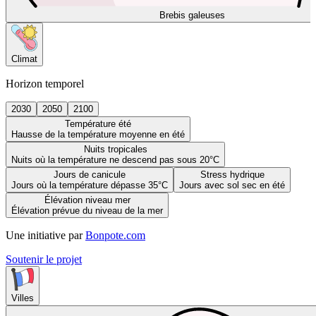
Brebis galeuses
Climat
Horizon temporel
2030
2050
2100
Température été
Hausse de la température moyenne en été
Nuits tropicales
Nuits où la température ne descend pas sous 20°C
Jours de canicule
Stress hydrique
Jours où la température dépasse 35°C
Jours avec sol sec en été
Élévation niveau mer
Élévation prévue du niveau de la mer
Une initiative par
Bonpote.com
Soutenir le projet
Villes