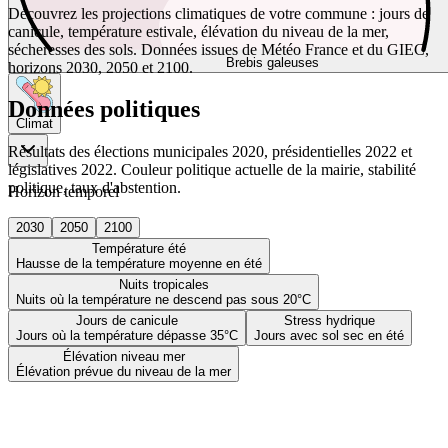
Découvrez les projections climatiques de votre commune : jours de
canicule, température estivale, élévation du niveau de la mer,
sécheresses des sols. Données issues de Météo France et du GIEC,
Brebis galeuses
horizons 2030, 2050 et 2100.
Données politiques
Climat
Résultats des élections municipales 2020, présidentielles 2022 et
législatives 2022. Couleur politique actuelle de la mairie, stabilité
politique, taux d'abstention.
Horizon temporel
2030
2050
2100
Température été
Hausse de la température moyenne en été
Nuits tropicales
Nuits où la température ne descend pas sous 20°C
Jours de canicule
Stress hydrique
Jours où la température dépasse 35°C
Jours avec sol sec en été
Élévation niveau mer
Élévation prévue du niveau de la mer