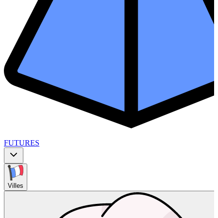
FUTURES
Villes