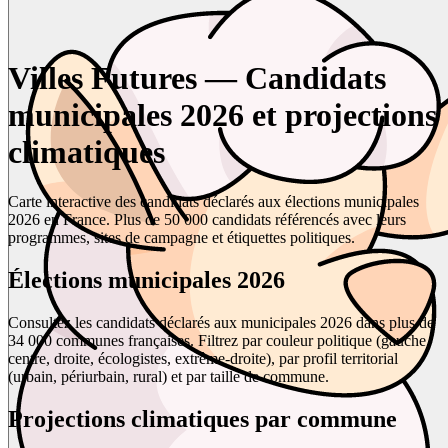
Villes Futures — Candidats
municipales 2026 et projections
climatiques
Carte interactive des candidats déclarés aux élections municipales
2026 en France. Plus de 50 000 candidats référencés avec leurs
programmes, sites de campagne et étiquettes politiques.
Élections municipales 2026
Consultez les candidats déclarés aux municipales 2026 dans plus de
34 000 communes françaises. Filtrez par couleur politique (gauche,
centre, droite, écologistes, extrême-droite), par profil territorial
(urbain, périurbain, rural) et par taille de commune.
Projections climatiques par commune