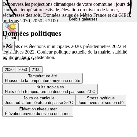
Découvrez les projections climatiques de votre commune : jours de
canicule, température estivale, élévation du niveau de la mer,
sécheresses des sols. Données issues de Météo France et du GIEC,
Brebis galeuses
horizons 2030, 2050 et 2100.
Données politiques
Climat
Résultats des élections municipales 2020, présidentielles 2022 et
législatives 2022. Couleur politique actuelle de la mairie, stabilité
politique, taux d'abstention.
Horizon temporel
2030
2050
2100
Température été
Hausse de la température moyenne en été
Nuits tropicales
Nuits où la température ne descend pas sous 20°C
Jours de canicule
Stress hydrique
Jours où la température dépasse 35°C
Jours avec sol sec en été
Élévation niveau mer
Élévation prévue du niveau de la mer