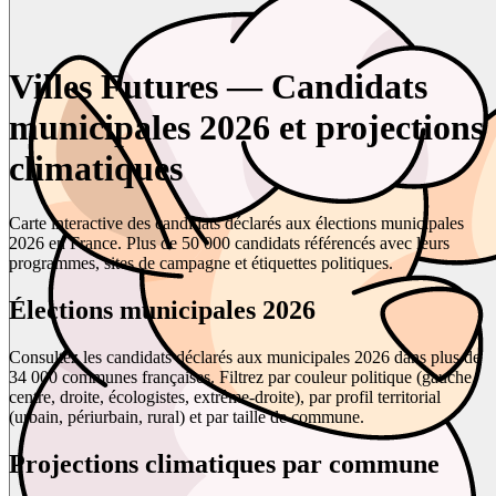
Villes Futures — Candidats
municipales 2026 et projections
climatiques
Carte interactive des candidats déclarés aux élections municipales
2026 en France. Plus de 50 000 candidats référencés avec leurs
programmes, sites de campagne et étiquettes politiques.
Élections municipales 2026
Consultez les candidats déclarés aux municipales 2026 dans plus de
34 000 communes françaises. Filtrez par couleur politique (gauche,
centre, droite, écologistes, extrême-droite), par profil territorial
(urbain, périurbain, rural) et par taille de commune.
Projections climatiques par commune