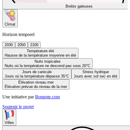
Brebis galeuses
Climat
Horizon temporel
2030
2050
2100
Température été
Hausse de la température moyenne en été
Nuits tropicales
Nuits où la température ne descend pas sous 20°C
Jours de canicule
Stress hydrique
Jours où la température dépasse 35°C
Jours avec sol sec en été
Élévation niveau mer
Élévation prévue du niveau de la mer
Une initiative par
Bonpote.com
Soutenir le projet
Villes