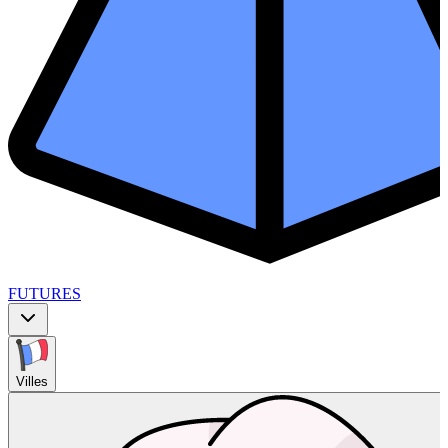
FUTURES
Villes