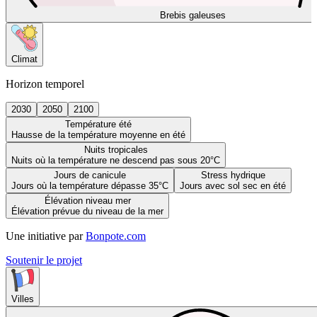
Brebis galeuses
Climat
Horizon temporel
2030
2050
2100
Température été
Hausse de la température moyenne en été
Nuits tropicales
Nuits où la température ne descend pas sous 20°C
Jours de canicule
Stress hydrique
Jours où la température dépasse 35°C
Jours avec sol sec en été
Élévation niveau mer
Élévation prévue du niveau de la mer
Une initiative par
Bonpote.com
Soutenir le projet
Villes