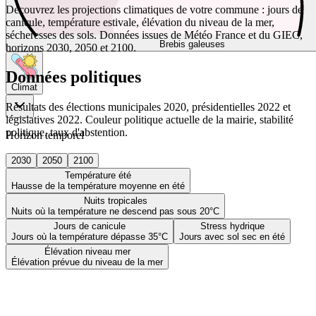
Découvrez les projections climatiques de votre commune : jours de
canicule, température estivale, élévation du niveau de la mer,
sécheresses des sols. Données issues de Météo France et du GIEC,
Brebis galeuses
horizons 2030, 2050 et 2100.
Données politiques
Climat
Résultats des élections municipales 2020, présidentielles 2022 et
législatives 2022. Couleur politique actuelle de la mairie, stabilité
politique, taux d'abstention.
Horizon temporel
2030
2050
2100
Température été
Hausse de la température moyenne en été
Nuits tropicales
Nuits où la température ne descend pas sous 20°C
Jours de canicule
Stress hydrique
Jours où la température dépasse 35°C
Jours avec sol sec en été
Élévation niveau mer
Élévation prévue du niveau de la mer