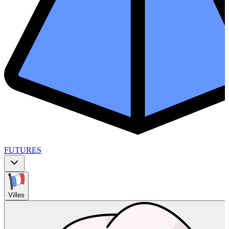
FUTURES
Villes