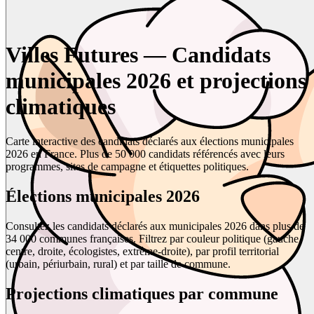
Villes Futures — Candidats
municipales 2026 et projections
climatiques
Carte interactive des candidats déclarés aux élections municipales
2026 en France. Plus de 50 000 candidats référencés avec leurs
programmes, sites de campagne et étiquettes politiques.
Élections municipales 2026
Consultez les candidats déclarés aux municipales 2026 dans plus de
34 000 communes françaises. Filtrez par couleur politique (gauche,
centre, droite, écologistes, extrême-droite), par profil territorial
(urbain, périurbain, rural) et par taille de commune.
Projections climatiques par commune