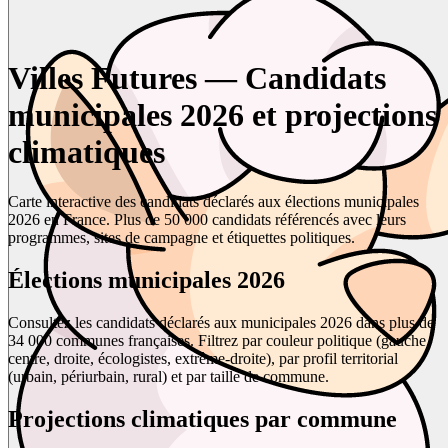
Villes Futures — Candidats
municipales 2026 et projections
climatiques
Carte interactive des candidats déclarés aux élections municipales
2026 en France. Plus de 50 000 candidats référencés avec leurs
programmes, sites de campagne et étiquettes politiques.
Élections municipales 2026
Consultez les candidats déclarés aux municipales 2026 dans plus de
34 000 communes françaises. Filtrez par couleur politique (gauche,
centre, droite, écologistes, extrême-droite), par profil territorial
(urbain, périurbain, rural) et par taille de commune.
Projections climatiques par commune