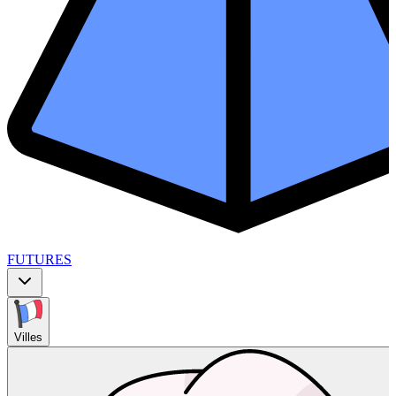
FUTURES
Villes