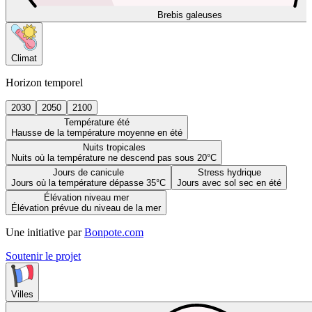
Brebis galeuses
Climat
Horizon temporel
2030
2050
2100
Température été
Hausse de la température moyenne en été
Nuits tropicales
Nuits où la température ne descend pas sous 20°C
Jours de canicule
Stress hydrique
Jours où la température dépasse 35°C
Jours avec sol sec en été
Élévation niveau mer
Élévation prévue du niveau de la mer
Une initiative par
Bonpote.com
Soutenir le projet
Villes