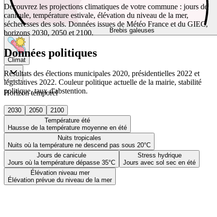
Découvrez les projections climatiques de votre commune : jours de
canicule, température estivale, élévation du niveau de la mer,
sécheresses des sols. Données issues de Météo France et du GIEC,
Brebis galeuses
horizons 2030, 2050 et 2100.
Données politiques
Climat
Résultats des élections municipales 2020, présidentielles 2022 et
législatives 2022. Couleur politique actuelle de la mairie, stabilité
politique, taux d'abstention.
Horizon temporel
2030
2050
2100
Température été
Hausse de la température moyenne en été
Nuits tropicales
Nuits où la température ne descend pas sous 20°C
Jours de canicule
Stress hydrique
Jours où la température dépasse 35°C
Jours avec sol sec en été
Élévation niveau mer
Élévation prévue du niveau de la mer