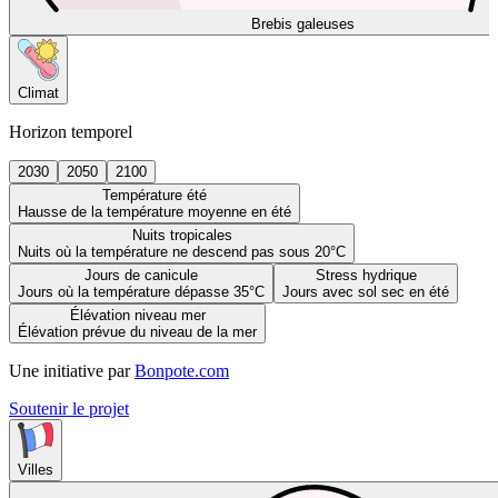
Brebis galeuses
Climat
Horizon temporel
2030
2050
2100
Température été
Hausse de la température moyenne en été
Nuits tropicales
Nuits où la température ne descend pas sous 20°C
Jours de canicule
Stress hydrique
Jours où la température dépasse 35°C
Jours avec sol sec en été
Élévation niveau mer
Élévation prévue du niveau de la mer
Une initiative par
Bonpote.com
Soutenir le projet
Villes