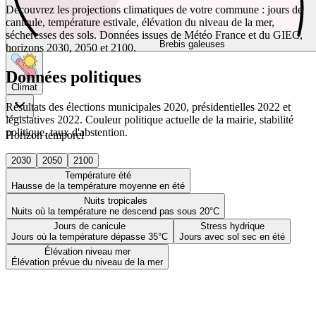
Découvrez les projections climatiques de votre commune : jours de
canicule, température estivale, élévation du niveau de la mer,
sécheresses des sols. Données issues de Météo France et du GIEC,
Brebis galeuses
horizons 2030, 2050 et 2100.
Données politiques
Climat
Résultats des élections municipales 2020, présidentielles 2022 et
législatives 2022. Couleur politique actuelle de la mairie, stabilité
politique, taux d'abstention.
Horizon temporel
2030
2050
2100
Température été
Hausse de la température moyenne en été
Nuits tropicales
Nuits où la température ne descend pas sous 20°C
Jours de canicule
Stress hydrique
Jours où la température dépasse 35°C
Jours avec sol sec en été
Élévation niveau mer
Élévation prévue du niveau de la mer