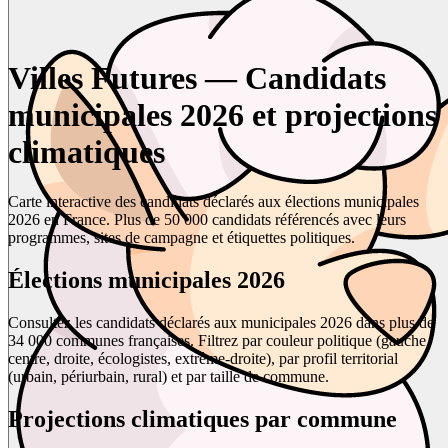
Villes Futures — Candidats
municipales 2026 et projections
climatiques
Carte interactive des candidats déclarés aux élections municipales
2026 en France. Plus de 50 000 candidats référencés avec leurs
programmes, sites de campagne et étiquettes politiques.
Élections municipales 2026
Consultez les candidats déclarés aux municipales 2026 dans plus de
34 000 communes françaises. Filtrez par couleur politique (gauche,
centre, droite, écologistes, extrême-droite), par profil territorial
(urbain, périurbain, rural) et par taille de commune.
Projections climatiques par commune