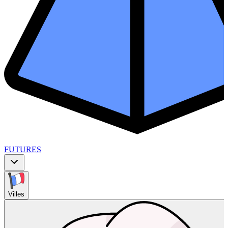
FUTURES
Villes