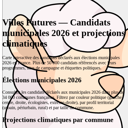
Villes Futures — Candidats
municipales 2026 et projections
climatiques
Carte interactive des candidats déclarés aux élections municipales
2026 en France. Plus de 50 000 candidats référencés avec leurs
programmes, sites de campagne et étiquettes politiques.
Élections municipales 2026
Consultez les candidats déclarés aux municipales 2026 dans plus de
34 000 communes françaises. Filtrez par couleur politique (gauche,
centre, droite, écologistes, extrême-droite), par profil territorial
(urbain, périurbain, rural) et par taille de commune.
Projections climatiques par commune