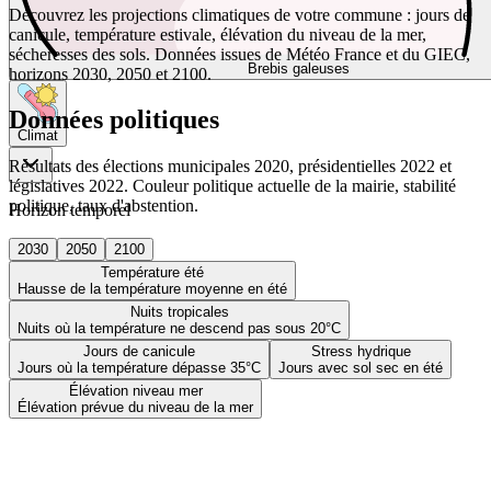
Découvrez les projections climatiques de votre commune : jours de
canicule, température estivale, élévation du niveau de la mer,
sécheresses des sols. Données issues de Météo France et du GIEC,
Brebis galeuses
horizons 2030, 2050 et 2100.
Données politiques
Climat
Résultats des élections municipales 2020, présidentielles 2022 et
législatives 2022. Couleur politique actuelle de la mairie, stabilité
politique, taux d'abstention.
Horizon temporel
2030
2050
2100
Température été
Hausse de la température moyenne en été
Nuits tropicales
Nuits où la température ne descend pas sous 20°C
Jours de canicule
Stress hydrique
Jours où la température dépasse 35°C
Jours avec sol sec en été
Élévation niveau mer
Élévation prévue du niveau de la mer