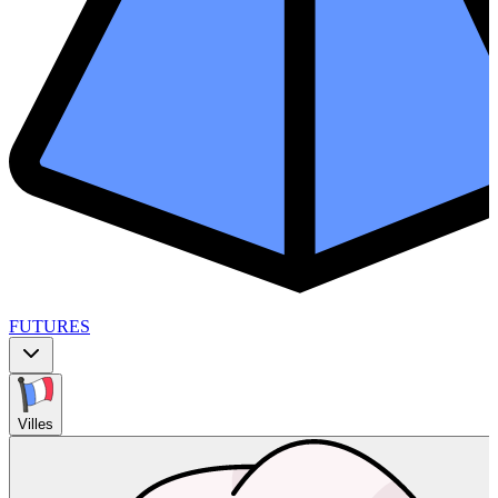
FUTURES
Villes