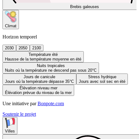
Brebis galeuses
Climat
Horizon temporel
2030
2050
2100
Température été
Hausse de la température moyenne en été
Nuits tropicales
Nuits où la température ne descend pas sous 20°C
Jours de canicule
Stress hydrique
Jours où la température dépasse 35°C
Jours avec sol sec en été
Élévation niveau mer
Élévation prévue du niveau de la mer
Une initiative par
Bonpote.com
Soutenir le projet
Villes