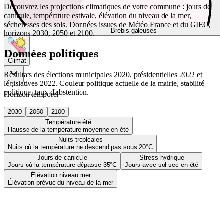
Découvrez les projections climatiques de votre commune : jours de
canicule, température estivale, élévation du niveau de la mer,
sécheresses des sols. Données issues de Météo France et du GIEC,
Brebis galeuses
horizons 2030, 2050 et 2100.
Données politiques
Climat
Résultats des élections municipales 2020, présidentielles 2022 et
législatives 2022. Couleur politique actuelle de la mairie, stabilité
politique, taux d'abstention.
Horizon temporel
2030
2050
2100
Température été
Hausse de la température moyenne en été
Nuits tropicales
Nuits où la température ne descend pas sous 20°C
Jours de canicule
Stress hydrique
Jours où la température dépasse 35°C
Jours avec sol sec en été
Élévation niveau mer
Élévation prévue du niveau de la mer