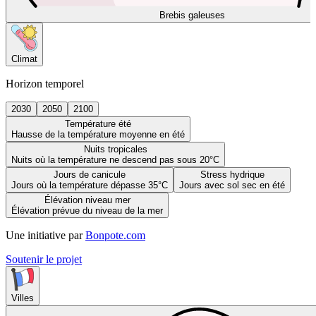
Brebis galeuses
Climat
Horizon temporel
2030
2050
2100
Température été
Hausse de la température moyenne en été
Nuits tropicales
Nuits où la température ne descend pas sous 20°C
Jours de canicule
Stress hydrique
Jours où la température dépasse 35°C
Jours avec sol sec en été
Élévation niveau mer
Élévation prévue du niveau de la mer
Une initiative par
Bonpote.com
Soutenir le projet
Villes