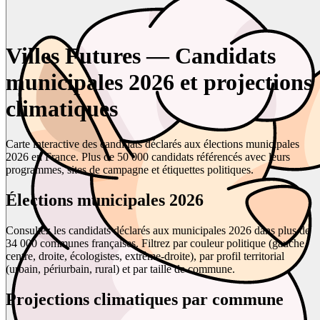
Villes Futures — Candidats
municipales 2026 et projections
climatiques
Carte interactive des candidats déclarés aux élections municipales
2026 en France. Plus de 50 000 candidats référencés avec leurs
programmes, sites de campagne et étiquettes politiques.
Élections municipales 2026
Consultez les candidats déclarés aux municipales 2026 dans plus de
34 000 communes françaises. Filtrez par couleur politique (gauche,
centre, droite, écologistes, extrême-droite), par profil territorial
(urbain, périurbain, rural) et par taille de commune.
Projections climatiques par commune