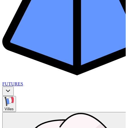
FUTURES
Villes