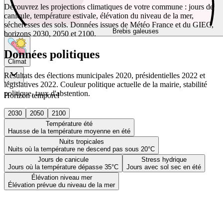
Découvrez les projections climatiques de votre commune : jours de
canicule, température estivale, élévation du niveau de la mer,
sécheresses des sols. Données issues de Météo France et du GIEC,
Brebis galeuses
horizons 2030, 2050 et 2100.
Données politiques
Climat
Résultats des élections municipales 2020, présidentielles 2022 et
législatives 2022. Couleur politique actuelle de la mairie, stabilité
politique, taux d'abstention.
Horizon temporel
2030
2050
2100
Température été
Hausse de la température moyenne en été
Nuits tropicales
Nuits où la température ne descend pas sous 20°C
Jours de canicule
Stress hydrique
Jours où la température dépasse 35°C
Jours avec sol sec en été
Élévation niveau mer
Élévation prévue du niveau de la mer