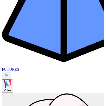
FUTURES
Villes