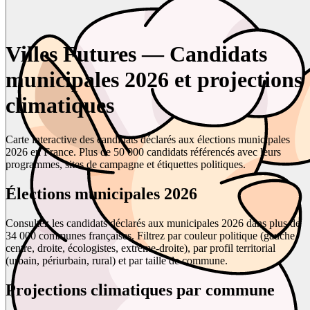
Villes Futures — Candidats
municipales 2026 et projections
climatiques
Carte interactive des candidats déclarés aux élections municipales
2026 en France. Plus de 50 000 candidats référencés avec leurs
programmes, sites de campagne et étiquettes politiques.
Élections municipales 2026
Consultez les candidats déclarés aux municipales 2026 dans plus de
34 000 communes françaises. Filtrez par couleur politique (gauche,
centre, droite, écologistes, extrême-droite), par profil territorial
(urbain, périurbain, rural) et par taille de commune.
Projections climatiques par commune