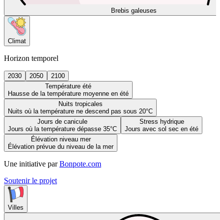
Brebis galeuses
Climat
Horizon temporel
2030
2050
2100
Température été
Hausse de la température moyenne en été
Nuits tropicales
Nuits où la température ne descend pas sous 20°C
Jours de canicule
Stress hydrique
Jours où la température dépasse 35°C
Jours avec sol sec en été
Élévation niveau mer
Élévation prévue du niveau de la mer
Une initiative par
Bonpote.com
Soutenir le projet
Villes