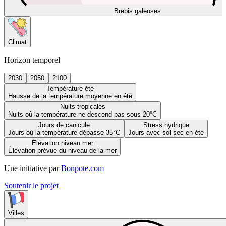
Brebis galeuses
Climat
Horizon temporel
2030
2050
2100
Température été
Hausse de la température moyenne en été
Nuits tropicales
Nuits où la température ne descend pas sous 20°C
Jours de canicule
Stress hydrique
Jours où la température dépasse 35°C
Jours avec sol sec en été
Élévation niveau mer
Élévation prévue du niveau de la mer
Une initiative par
Bonpote.com
Soutenir le projet
Villes