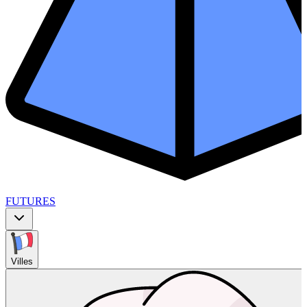
FUTURES
Villes