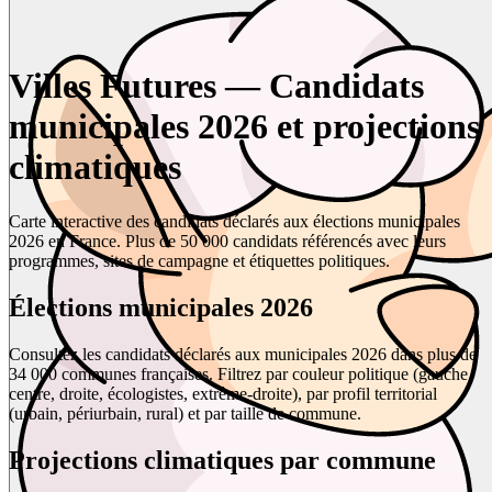
Villes Futures — Candidats
municipales 2026 et projections
climatiques
Carte interactive des candidats déclarés aux élections municipales
2026 en France. Plus de 50 000 candidats référencés avec leurs
programmes, sites de campagne et étiquettes politiques.
Élections municipales 2026
Consultez les candidats déclarés aux municipales 2026 dans plus de
34 000 communes françaises. Filtrez par couleur politique (gauche,
centre, droite, écologistes, extrême-droite), par profil territorial
(urbain, périurbain, rural) et par taille de commune.
Projections climatiques par commune