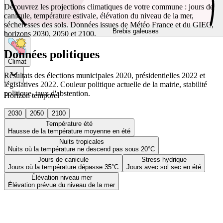
Découvrez les projections climatiques de votre commune : jours de
canicule, température estivale, élévation du niveau de la mer,
sécheresses des sols. Données issues de Météo France et du GIEC,
Brebis galeuses
horizons 2030, 2050 et 2100.
Données politiques
Climat
Résultats des élections municipales 2020, présidentielles 2022 et
législatives 2022. Couleur politique actuelle de la mairie, stabilité
politique, taux d'abstention.
Horizon temporel
2030
2050
2100
Température été
Hausse de la température moyenne en été
Nuits tropicales
Nuits où la température ne descend pas sous 20°C
Jours de canicule
Stress hydrique
Jours où la température dépasse 35°C
Jours avec sol sec en été
Élévation niveau mer
Élévation prévue du niveau de la mer