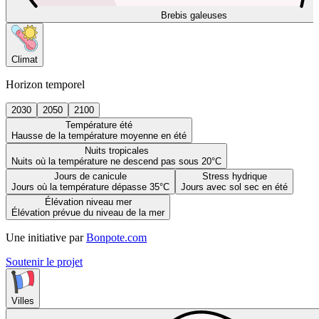
Brebis galeuses
Climat
Horizon temporel
2030
2050
2100
Température été
Hausse de la température moyenne en été
Nuits tropicales
Nuits où la température ne descend pas sous 20°C
Jours de canicule
Stress hydrique
Jours où la température dépasse 35°C
Jours avec sol sec en été
Élévation niveau mer
Élévation prévue du niveau de la mer
Une initiative par
Bonpote.com
Soutenir le projet
Villes