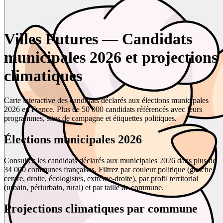
Villes Futures — Candidats
municipales 2026 et projections
climatiques
Carte interactive des candidats déclarés aux élections municipales
2026 en France. Plus de 50 000 candidats référencés avec leurs
programmes, sites de campagne et étiquettes politiques.
Élections municipales 2026
Consultez les candidats déclarés aux municipales 2026 dans plus de
34 000 communes françaises. Filtrez par couleur politique (gauche,
centre, droite, écologistes, extrême-droite), par profil territorial
(urbain, périurbain, rural) et par taille de commune.
Projections climatiques par commune