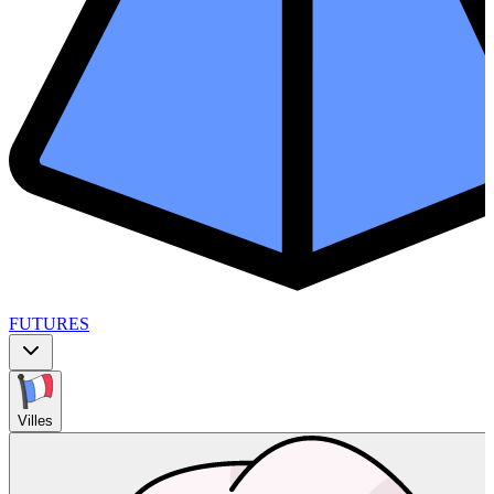
FUTURES
Villes