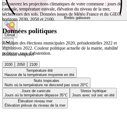
Découvrez les projections climatiques de votre commune : jours de
canicule, température estivale, élévation du niveau de la mer,
sécheresses des sols. Données issues de Météo France et du GIEC,
Brebis galeuses
horizons 2030, 2050 et 2100.
Données politiques
Climat
Résultats des élections municipales 2020, présidentielles 2022 et
législatives 2022. Couleur politique actuelle de la mairie, stabilité
politique, taux d'abstention.
Horizon temporel
2030
2050
2100
Température été
Hausse de la température moyenne en été
Nuits tropicales
Nuits où la température ne descend pas sous 20°C
Jours de canicule
Stress hydrique
Jours où la température dépasse 35°C
Jours avec sol sec en été
Élévation niveau mer
Élévation prévue du niveau de la mer